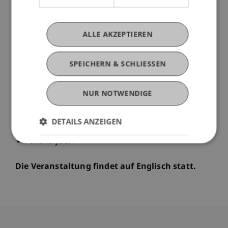
Empfehlungen und das Wachstum von öffentlich-
privaten Partnerschaften.
ALLE AKZEPTIEREN
Inhalte:
Criminal Decision-Making
SPEICHERN & SCHLIESSEN
Entwicklung von Geldwäschetechniken - vom
Bargeldschmuggel bis zur Verwendung von
Krypto-Assets
NUR NOTWENDIGE
Internationale Normen und Rechtsvorschriften
(#FATF)
DETAILS ANZEIGEN
Prävention und Strafverfolgungspraktiken
Fallanalysen
Die Veranstaltung findet auf Englisch statt.