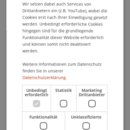
Intelligence Analyst bei der National Crime Agency
Wir setzen dabei auch Services von
(UK) bringt er einen beeindruckenden
Drittanbietern ein (z.B. YouTube), wobei die
Erfahrungsschatz und internationale Expertise
Cookies erst nach Ihrer Einwilligung gesetzt
mit (u.a. EncroChat Ermittlungen).
werden. Unbedingt erforderliche Cookies
hingegen sind für die grundlegende
In diesem Kurs wird untersucht, wie sich das
Funktionalität dieser Website erforderlich
Verständnis von Geldwäscherei (Money
und können somit nicht deaktiviert
werden.
Laundering) und die Ansätze zu ihrer
Bekämpfung im Laufe der Zeit entwickelt haben.
Weitere Informationen zum Datenschutz
Es wird der Übergang von relativ einfachen
finden Sie in unserer
Techniken wie dem Bargeldschmuggel zu
Datenschutzerklärung.
modernen Methoden wie der Verwendung von
Kryptowährungen erörtert. Darüber hinaus wird
Unbedingt
Statistik
Marketing
der Kurs untersuchen, wie internationale
erforderlich
Drittanbieter
Standards, Gesetzgebung und
Strafverfolgungspraktiken an diese Bedrohungen
angepasst wurden, einschließlich eines
Funktionalität
Unklassifizierte
Überblicks über UN-Konventionen, FATF-