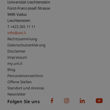
Universität Liechtenstein
Fürst-Franz-Josef-Strasse
9490 Vaduz
Liechtenstein
T +423 265 11 11
info@uni.li
Fußzeile Rechtliche Hinweise
Rechtssammlung
Datenschutzerklärung
Disclaimer
Impressum
Fußzeile Subdomain-Verzeichnis
my.uni.li
Blog
Personenverzeichnis
Offene Stellen
Standort und Anreise
Newsletter
Folgen Sie uns