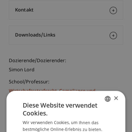
Kontakt
Downloads/Links
Dozierende/Dozierender:
Simon Lord
School/Professur:
Wirtschaftsstrafrecht, Compliance und
×
Digitalisierung
Diese Website verwendet
Mit Simon Lord konnten wir einen ausgewiesenen
Cookies.
GERMAN
Experten als Referenten gewinnen. Als
Wir verwenden Cookies, um Ihnen das
ENGLISH
ehemaliger Financial Investigator und Strategic
bestmögliche Online-Erlebnis zu bieten.