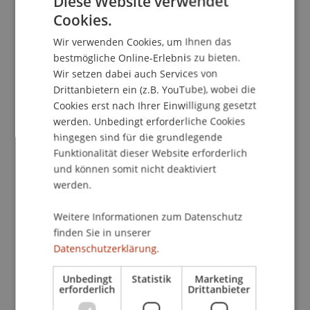
Diese Website verwendet
Kontakt
Cookies.
GERMAN
Wir verwenden Cookies, um Ihnen das
ENGLISH
bestmögliche Online-Erlebnis zu bieten.
School/Professur:
Wir setzen dabei auch Services von
Studienverwaltung Bachelorstudiengang
Drittanbietern ein (z.B. YouTube), wobei die
Architektur
Cookies erst nach Ihrer Einwilligung gesetzt
werden. Unbedingt erforderliche Cookies
5.15 PM | Mühlbachstrasse 3, 9472 Grabs
hingegen sind für die grundlegende
Funktionalität dieser Website erforderlich
Discover the fascinating story of one of the oldest
und können somit nicht deaktiviert
and most authentically preserved houses in the
werden.
Werdenberg region. Once threatened with
demolition, the Gässlihaus has been meticulously
Weitere Informationen zum Datenschutz
finden Sie in unserer
dismantled and rebuilt at a new location,
Datenschutzerklärung.
preserving its historical charm while integrating
modern sustainability practices.
Unbedingt
Statistik
Marketing
Architects and LSA studio instructors Allen+Crippa
erforderlich
Drittanbieter
will lead a special guided tour, offering insights