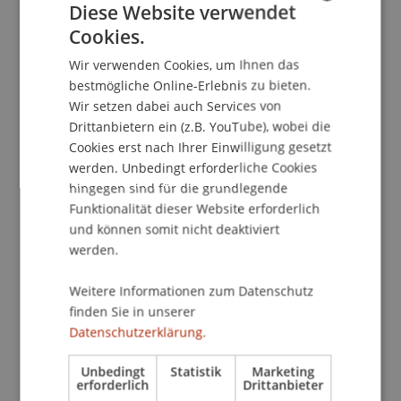
Diese Website verwendet
Cookies.
GERMAN
School/Professur:
Wir verwenden Cookies, um Ihnen das
ENGLISH
Kommunikation und Marketing
bestmögliche Online-Erlebnis zu bieten.
Wir setzen dabei auch Services von
Liebe Studienbeginnerinnen und Studienbeginner
Drittanbietern ein (z.B. YouTube), wobei die
Cookies erst nach Ihrer Einwilligung gesetzt
Wir bemühen uns, dir den Einstieg in
werden. Unbedingt erforderliche Cookies
hingegen sind für die grundlegende
Liechtenstein so angenehm wie möglich zu
Funktionalität dieser Website erforderlich
machen und dich mit allen relevanten
und können somit nicht deaktiviert
Informationen zu versorgen. Diese Seite wird
werden.
noch bis zum Studienbeginn regelmässig
aktualisiert.
Weitere Informationen zum Datenschutz
finden Sie in unserer
Dein Studium an der Universität Liechtenstein
Datenschutzerklärung.
beginnt mit den Welcome Days am:
Unbedingt
Statistik
Marketing
erforderlich
Drittanbieter
Montag, 03. Februar 2025