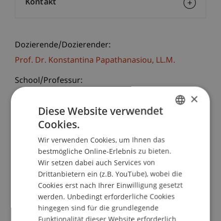
Kontakt
Dozierende/Dozierender:
Prof. Dr. Konstantina
Papathanasiou
LL.M.
School/Professur:
×
Wirtschaftsstrafrecht, Compliance und
Digitalisierung
Diese Website verwendet
Cookies.
GERMAN
In der heutigen digitalen Ära ist es für
Wir verwenden Cookies, um Ihnen das
Finanzunternehmen unerlässlich, ihre
ENGLISH
bestmögliche Online-Erlebnis zu bieten.
Informations- und Kommunikationstechnologien
Wir setzen dabei auch Services von
(IKT) gegen betriebliche Störungen robust zu
Drittanbietern ein (z.B. YouTube), wobei die
gestalten, da Hacker fortlaufend nach
Cookies erst nach Ihrer Einwilligung gesetzt
Schwachstellen suchen, um Daten zu stehlen
werden. Unbedingt erforderliche Cookies
oder Systeme zu sabotieren.
hingegen sind für die grundlegende
Funktionalität dieser Website erforderlich