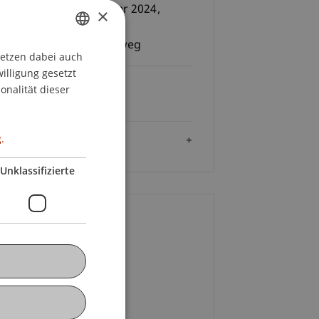
nerstag, 12. Dezember 2024,
×
00 Uhr
inarraum S10, Fabrikweg
setzen dabei auch
GERMAN
willigung gesetzt
ENGLISH
Gebühren
onalität dieser
tenlos
.
Zielgruppe
Unklassifizierte
ontakt
ulina
Bracher
MSc
+423 265 13 32
E-Mail