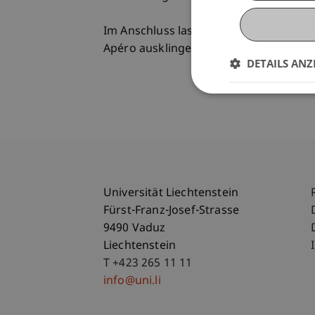
Im Anschluss lassen wir den Themena
Apéro ausklingen und freuen uns auf
DETAILS ANZ
Universität Liechtenstein
Fürst-Franz-Josef-Strasse
9490 Vaduz
Liechtenstein
T +423 265 11 11
info@uni.li