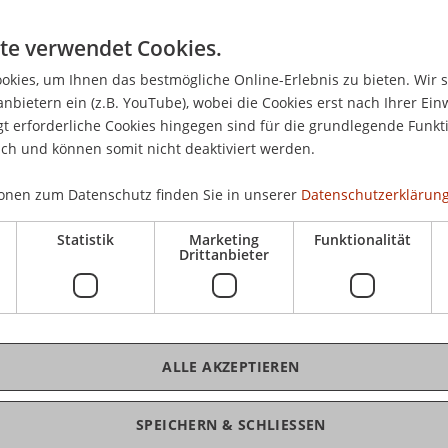
Don
t
18:
te verwendet Cookies.
Sem
kies, um Ihnen das bestmögliche Online-Erlebnis zu bieten. Wir 
r sein 30-jähriges Bestehen, nachdem er am 1.
anbietern ein (z.B. YouTube), wobei die Cookies erst nach Ihrer Ein
genommen hat. Der vom Fürstentum Liechtenstein
 erforderliche Cookies hingegen sind für die grundlegende Funkti
nd Hammermann, wird dieses Jubiläum im Rahmen
kos
ich und können somit nicht deaktiviert werden.
xecutive Master of Laws (LL.M.) im
ht an der Universität Liechtenstein aufgreifen und
onen zum Datenschutz finden Sie in unserer
Datenschutzerklärung
- und Arbeitsweise vorstellen. Darüber hinaus
Statistik
Marketing
Funktionalität
idungen, insbesondere solche mit besonderem
Drittanbieter
lickend näher beleuchten.
K
onaler Gerichtshof mit Sitz in Luxemburg. Er
äischen Union für Angelegenheiten, welche die
ALLE AKZEPTIEREN
n, Island, Norwegen) betreffen und setzt sich aus
Pa
 zusammen. Gegründet wurde der EFTA-Gerichtshof
mens über den EWR, um die einheitliche
SPEICHERN & SCHLIESSEN
tein, Island und Norwegen zu gewährleisten.