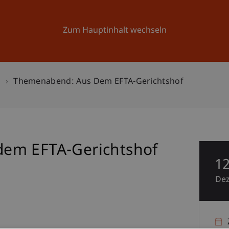
Forschung
Universität
Aktuelles
Zum Hauptinhalt wechseln
n
Themenabend: Aus Dem EFTA-Gerichtshof
em EFTA-Gerichtshof
1
De