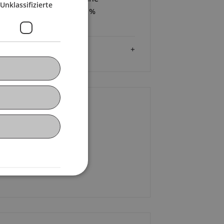
Unklassifizierte
lnahmebestätigung (75 %
esenheitspflicht).
Zielgruppe
ontakt
nika Züger
+423 373 76 01
E-Mail