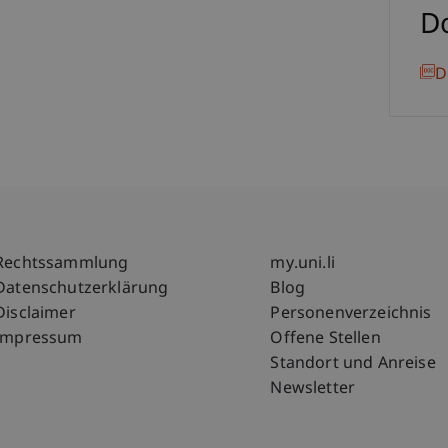
D
D
Fußzeile Rechtliche Hinweise
Fußzeile Su
Rechtssammlung
my.uni.li
Datenschutzerklärung
Blog
Disclaimer
Personenverzeichnis
Impressum
Offene Stellen
Standort und Anreise
Newsletter