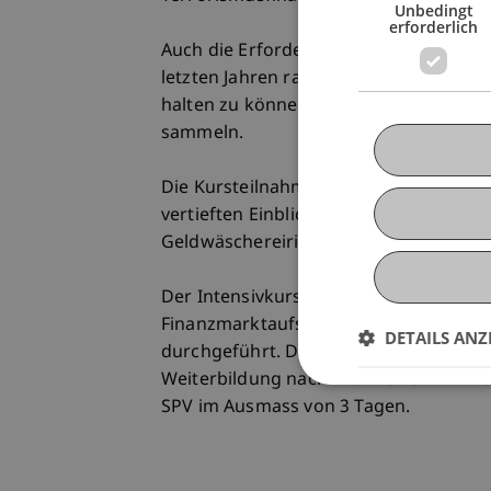
Unbedingt
erforderlich
Auch die Erfordernisse an die Person d
letzten Jahren rasant gestiegen und we
halten zu können, ist es unumgänglich
sammeln.
Die Kursteilnahme verschafft Ihnen ü
vertieften Einblick in die Grundsätz
Geldwäschereirisken und Terrorismusf
Der Intensivkurs Sorgfaltspflichten wi
Finanzmarktaufsicht Liechtenstein sow
DETAILS ANZ
durchgeführt. Diese Veranstaltung gil
Weiterbildung nach Art 21 SPG iVm Art
SPV im Ausmass von 3 Tagen.