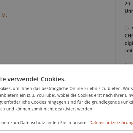
20.
Uni
.M.
CHF
dig
Tei
Es 
au
te verwendet Cookies.
Die
kies, um Ihnen das bestmögliche Online-Erlebnis zu bieten. Wir 
anbietern ein (z.B. YouTube), wobei die Cookies erst nach Ihrer Ein
www
 erforderliche Cookies hingegen sind für die grundlegende Funkti
n und Regularien im Bereich der
Sie
ich und können somit nicht deaktiviert werden.
faltspflichtbeauftragte vor grosse
Ein
nicht nur ein Überblick über sämtliche
Ers
onen zum Datenschutz finden Sie in unserer
Datenschutzerklärung
n Missbrauch zu Zwecken von Geldwäscherei oder
Meh
kannt und verhindert werden.
Tei