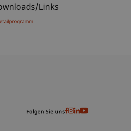
ownloads/Links
etailprogramm
bdomain-Verzeichnis
Folgen Sie uns