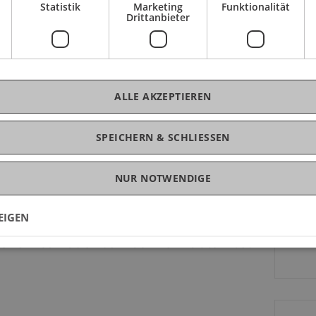
Statistik
Marketing
Funktionalität
Tei
Drittanbieter
es Sorgfaltspflichtbeauftragten sind in den
Anw
rden dies auch in Zukunft tun. Um damit Schritt
, übergreifende und vernetzte Kenntnisse zu
ALLE AKZEPTIEREN
ber blosse Grundlagenkenntnisse hinaus einen
SPEICHERN & SCHLIESSEN
e der Erkennung und Überwachung von
K
inanzierung.
NUR NOTWENDIGE
Mo
rd in Kooperation mit der FMA
ie CLL Compliance Labs Liechtenstein
EIGEN
t als anerkannte berufliche Schulung und
 32 SPV sowie als Nachweis im Sinne des Art 36