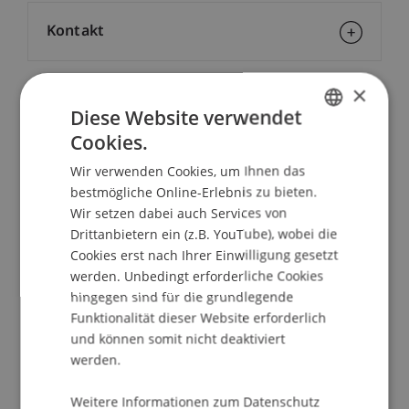
Kontakt
×
School/Professur:
Diese Website verwendet
Cookies.
Studienverwaltung Bachelorstudiengang
GERMAN
Architektur
Wir verwenden Cookies, um Ihnen das
ENGLISH
bestmögliche Online-Erlebnis zu bieten.
6 pm | English | Atelier | Bar
Wir setzen dabei auch Services von
Drittanbietern ein (z.B. YouTube), wobei die
Two alumnae, Hanka and Urszula, have returned
Cookies erst nach Ihrer Einwilligung gesetzt
to Liechtenstein, bringing their expertise from
werden. Unbedingt erforderliche Cookies
Chybik & Kristof, where several uni.li alumni are
hingegen sind für die grundlegende
now working. Hanka and Urszula will talk about
Funktionalität dieser Website erforderlich
their post-graduation journey and delve into
und können somit nicht deaktiviert
topics such as adaptive reuse, modularity and
werden.
urban regeneration. The studio of David Kloeg
Weitere Informationen zum Datenschutz
and Dietrich Schwarz will be serving drinks.