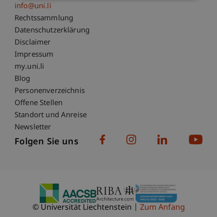
info@uni.li
Fußzeile Rechtliche Hinweise
Rechtssammlung
Datenschutzerklärung
Disclaimer
Impressum
Fußzeile Subdomain-Verzeichnis
my.uni.li
Blog
Personenverzeichnis
Offene Stellen
Standort und Anreise
Newsletter
Folgen Sie uns
© Universität Liechtenstein
Zum Anfang