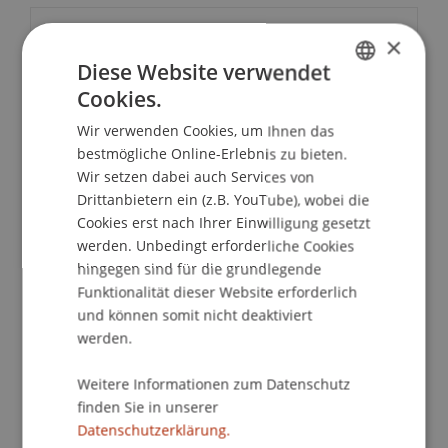
Veranstaltungsdetails
×
Diese Website verwendet
Cookies.
GERMAN
Kontakt
Wir verwenden Cookies, um Ihnen das
ENGLISH
bestmögliche Online-Erlebnis zu bieten.
Wir setzen dabei auch Services von
Drittanbietern ein (z.B. YouTube), wobei die
Dozierende/Dozierender:
Cookies erst nach Ihrer Einwilligung gesetzt
Prof. Dr. Konstantina
Papathanasiou
LL.M.
werden. Unbedingt erforderliche Cookies
hingegen sind für die grundlegende
School/Professur:
Funktionalität dieser Website erforderlich
Wirtschaftsstrafrecht, Compliance und
und können somit nicht deaktiviert
Digitalisierung
werden.
Informationsveranstaltung zu den
Weitere Informationen zum Datenschutz
berufsbegleitenden Studiengängen
Executive
finden Sie in unserer
Master of Laws (LL.M.) im Wirtschaftsstrafrecht
Datenschutzerklärung.