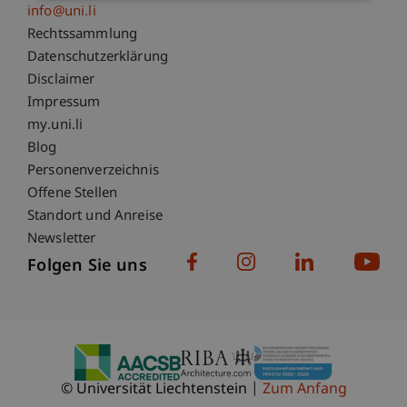
info@uni.li
Fußzeile Rechtliche Hinweise
Rechtssammlung
Datenschutzerklärung
Disclaimer
Impressum
Fußzeile Subdomain-Verzeichnis
my.uni.li
Blog
Personenverzeichnis
Offene Stellen
Standort und Anreise
Newsletter
Folgen Sie uns
© Universität Liechtenstein
Zum Anfang