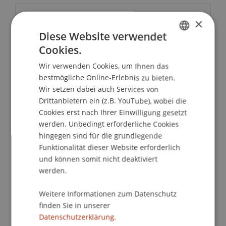
Veranstaltungsdetails
×
Diese Website verwendet
Cookies.
GERMAN
Kontakt
Wir verwenden Cookies, um Ihnen das
ENGLISH
bestmögliche Online-Erlebnis zu bieten.
Wir setzen dabei auch Services von
Drittanbietern ein (z.B. YouTube), wobei die
Dozierende/Dozierender:
Cookies erst nach Ihrer Einwilligung gesetzt
Prof. Dr. Konstantina
Papathanasiou
LL.M.
werden. Unbedingt erforderliche Cookies
hingegen sind für die grundlegende
School/Professur:
Funktionalität dieser Website erforderlich
Wirtschaftsstrafrecht, Compliance und
und können somit nicht deaktiviert
Digitalisierung
werden.
Informationsveranstaltung zu den
Weitere Informationen zum Datenschutz
berufsbegleitenden Studiengängen
Executive
finden Sie in unserer
Master of Laws (LL.M.) im Wirtschaftsstrafrecht
Datenschutzerklärung.