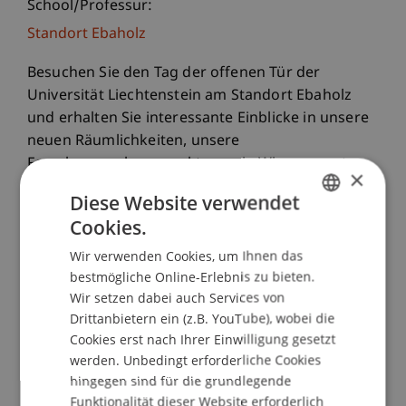
School/Professur:
Standort Ebaholz
Besuchen Sie den Tag der offenen Tür der
Universität Liechtenstein am Standort Ebaholz
und erhalten Sie interessante Einblicke in unsere
neuen Räumlichkeiten, unsere
Forschungsschwerpunkte sowie Wissenswertes
×
rund um das Thema Studieren. Wir heissen alle
Diese Website verwendet
Interessierten herzlich willkommen.
Cookies.
GERMAN
PROGRAMM
Wir verwenden Cookies, um Ihnen das
ENGLISH
bestmögliche Online-Erlebnis zu bieten.
Wir setzen dabei auch Services von
10.00 Uhr
Eröffnung
Drittanbietern ein (z.B. YouTube), wobei die
Cookies erst nach Ihrer Einwilligung gesetzt
10.30 Uhr
Offizieller Programmteil
werden. Unbedingt erforderliche Cookies
- Grussworte
hingegen sind für die grundlegende
- Begrüssungsworte, Rektor Dr. Christian
Funktionalität dieser Website erforderlich