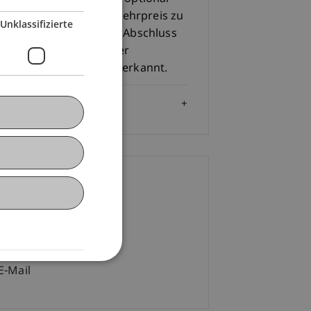
 Modulprüfung ohne Mehrpreis zu
Unklassifizierte
olvieren. Bei positivem Abschluss
 Modulprüfung wird der
ensivkurs mit 5 ECTS anerkannt.
Zielgruppe
ontakt
ulina
Bracher
MSc
+423 265 13 32
E-Mail