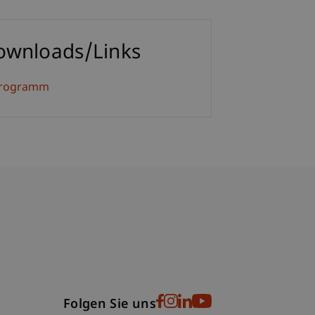
ownloads/Links
rogramm
bdomain-Verzeichnis
Folgen Sie uns