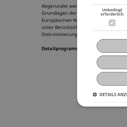
Abgerundet werden die behandelten re
Unbedingt
Grundlagen der Societas Europaea. Zud
erforderlich
Europäischen Wirtschaftsraumes und s
unter Berücksichtigung der europäisc
Diskriminierungsverbotes.
Detailprogramm folgt
DETAILS ANZ