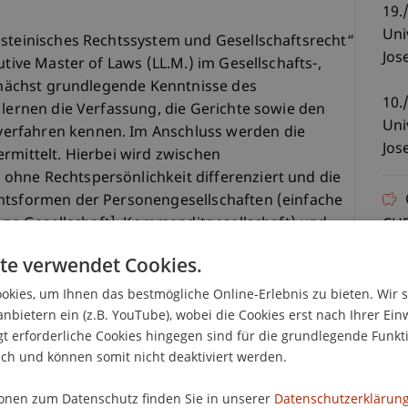
19.
Uni
nsteinisches Rechtssystem und Gesellschaftsrecht“
Jos
utive Master of Laws (LL.M.) im Gesellschafts-,
zunächst grundlegende Kenntnisse des
10.
 lernen die Verfassung, die Gerichte sowie den
Uni
erfahren kennen. Im Anschluss werden die
Jos
rmittelt. Hierbei wird zwischen
ohne Rechtspersönlichkeit differenziert und die
chtsformen der Personengesellschaften (einfache
ffene Gesellschaft], Kommanditgesellschaft) und
CHF
tsrecht kennen.
Kur
te verwendet Cookies.
CHF
n der gängigen Kapitalgesellschaften ausführlich
ged
kies, um Ihnen das bestmögliche Online-Erlebnis zu bieten. Wir 
r einzelnen Gesellschaftsformen stehen – jeweils
anbietern ein (z.B. YouTube), wobei die Cookies erst nach Ihrer Ein
 erforderliche Cookies hingegen sind für die grundlegende Funkti
n Rechtsordnungen – ebenso auf dem Lehrplan.
Die
ich und können somit nicht deaktiviert werden.
nte vertieft und in die praktische Arbeit
Anw
erh
onen zum Datenschutz finden Sie in unserer
Datenschutzerklärung
Es 