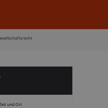
Anmelden
DE
EN
esellschaftsrecht
9
p
Zeit und Ort