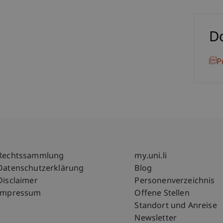
D
P
Fußzeile Rechtliche Hinweise
Fußzeile Su
Rechtssammlung
my.uni.li
Datenschutzerklärung
Blog
Disclaimer
Personenverzeichnis
Impressum
Offene Stellen
Standort und Anreise
Newsletter