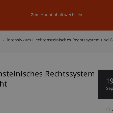
Forschung
Universität
Aktuelles
Zum Hauptinhalt wechseln
n
Intensivkurs Liechtensteinisches Rechtssystem und G
nsteinisches Rechtssystem
1
ht
Se
t