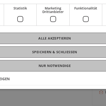
chtlichen Themen durch die Darstellung der
die
Statistik
Marketing
Funktionalität
em erfolgt eine Einführung in das Recht des
abs
Drittanbieter
eine Bedeutung für Liechtenstein, insbesondere
der
hen Grundfreiheiten sowie des allgemeinen
Int
ALLE AKZEPTIEREN
SPEICHERN & SCHLIESSEN
K
NUR NOTWENDIGE
Pa
EIGEN