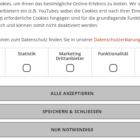
kies, um Ihnen das bestmögliche Online-Erlebnis zu bieten. Wir 
Don
anbietern ein (z.B. YouTube), wobei die Cookies erst nach Ihrer Ein
Uh
 erforderliche Cookies hingegen sind für die grundlegende Funkti
ich und können somit nicht deaktiviert werden.
Tei
onen zum Datenschutz finden Sie in unserer
Datenschutzerklärung
genz (KI) jeden Aspekt der Wirtschaft umgestaltet,
und Auswirkungen von großen Sprachmodellen
Statistik
Marketing
Funktionalität
ie Nase vorn zu haben. Dieser Workshop richtet
Drittanbieter
zielt darauf ab, die Welt der LLMs zu
es Potenzial, aber auch ihre Grenzen und
K
tellen eine Reihe von Anwendungen vor,
 bestimmte Branche. Die Teilnehmer erhalten
Pro
ALLE AKZEPTIEREN
twicklungen, praktische Anwendungsfälle, Risiken,
 zum Einsatz von LLMs in einem professionellen
SPEICHERN & SCHLIESSEN
e vor Ort, die auf Open-Source-Modellen
me wie ChatGPT, die in der Cloud gehostet werden.
NUR NOTWENDIGE