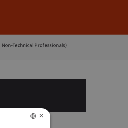
Anmelden
DE
EN
 Non-Technical Professionals)
1
×
Zeit und Ort