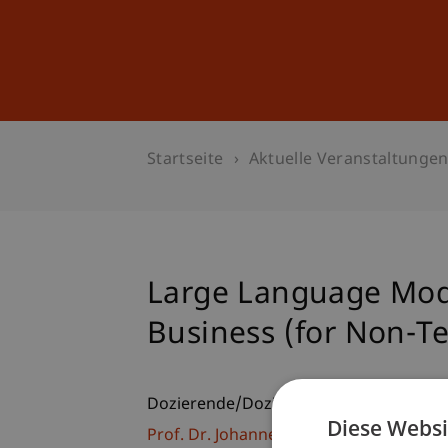
Studium
Weiterbildung
Startseite
Aktuelle Veranstaltunge
Large Language Mode
Business (for Non-Te
Dozierende/Dozierender:
Diese Websi
Prof. Dr. Johannes Schneider