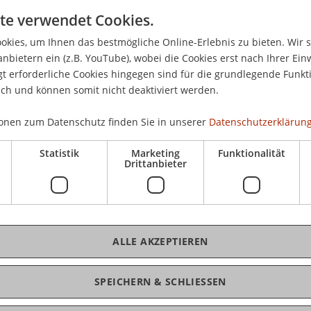
Don
te verwendet Cookies.
mationen zum Masterstudiengang deiner Wahl.
17.
 Einblicke in das Studienleben und nehmen dich
kies, um Ihnen das bestmögliche Online-Erlebnis zu bieten. Wir 
anbietern ein (z.B. YouTube), wobei die Cookies erst nach Ihrer Ein
ten all deine Fragen individuell, persönlich und
 erforderliche Cookies hingegen sind für die grundlegende Funkti
ich und können somit nicht deaktiviert werden.
K
onen zum Datenschutz finden Sie in unserer
Datenschutzerklärung
udiengangsteams aller Masterprogramme
Ker
Statistik
Marketing
Funktionalität
d Management, Finance, Wirtschaftsinformatik)
Drittanbieter
erbung
 Ausland und Wohnen
dors
ALLE AKZEPTIEREN
 vorbeischauen.
SPEICHERN & SCHLIESSEN
n