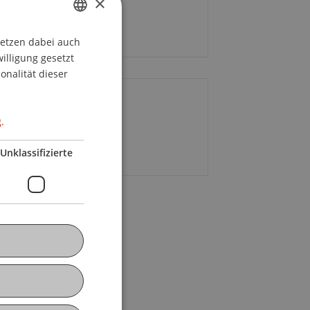
×
nerstag, 25. April 2024
00 bis 19.00 Uhr
setzen dabei auch
GERMAN
willigung gesetzt
ENGLISH
onalität dieser
ontakt
.
ry Stieger
Unklassifizierte