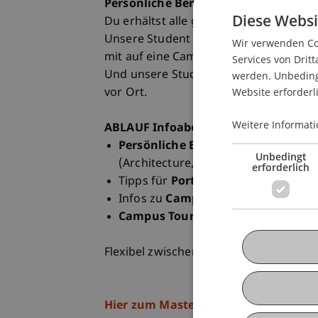
Persönliche Beratung vor Ort
Diese Websi
Du erhältst alle grundlegenden Infor
Unsere Student Ambassadors geben dir
Wir verwenden Coo
mit auf eine Campus Tour.
Services von Dritt
Und unsere Studiengangsteams beantwor
werden. Unbedingt
Website erforderl
vor Ort.
Weitere Informati
ABLAUF Infoabend am Campus
Persönliche Beratung
durch die St
Unbedingt
(Architecture, Entrepreneurship un
erforderlich
Tipps für
Portfoliomappe und Bew
Infos zu
Campus Leben, Karriere,
Campus Tour
mit Student Ambassa
Flexibel zwischen 17.00 und 19.00 Uhr
Hier zum Master Infoabend anmelde