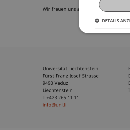
Wir freuen uns auf dich!
DETAILS ANZ
Universität Liechtenstein
Fürst-Franz-Josef-Strasse
9490 Vaduz
Liechtenstein
T +423 265 11 11
info@uni.li