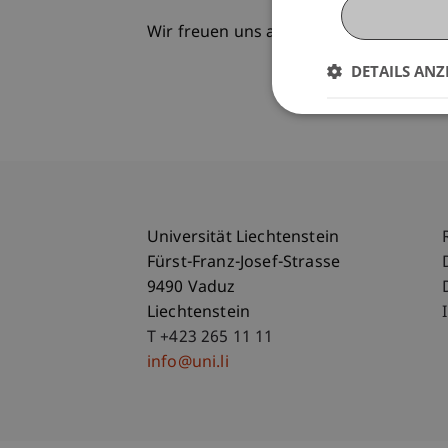
Wir freuen uns auf dich!
DETAILS ANZ
Universität Liechtenstein
Fürst-Franz-Josef-Strasse
9490 Vaduz
Liechtenstein
T +423 265 11 11
info@uni.li