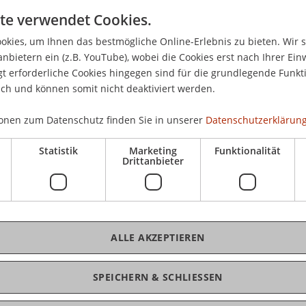
Don
te verwendet Cookies.
mationen zum Bachelorstudiengang deiner Wahl.
17.
 Einblicke in das Studienleben und nehmen dich
kies, um Ihnen das bestmögliche Online-Erlebnis zu bieten. Wir 
anbietern ein (z.B. YouTube), wobei die Cookies erst nach Ihrer Ein
ten all deine Fragen individuell, persönlich und
 erforderliche Cookies hingegen sind für die grundlegende Funkti
ich und können somit nicht deaktiviert werden.
onen zum Datenschutz finden Sie in unserer
Datenschutzerklärung
tudiengangsteams der Bachelorprogramme
Statistik
Marketing
Funktionalität
slehre)
Drittanbieter
erbung
 Ausland und Wohnen
dors
ALLE AKZEPTIEREN
 vorbeischauen.
SPEICHERN & SCHLIESSEN
den