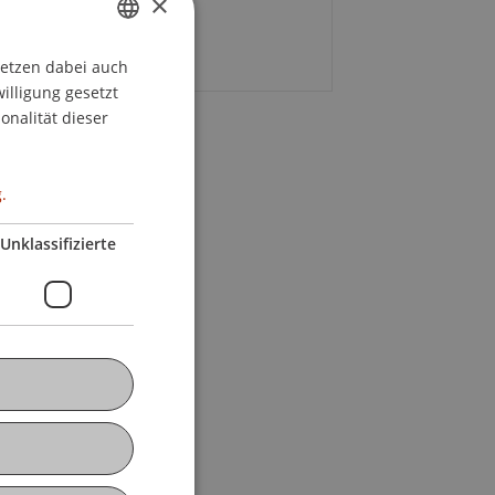
×
nerstag, 25. April 2024
00 bis 19.00 Uhr
setzen dabei auch
GERMAN
willigung gesetzt
ENGLISH
onalität dieser
.
Unklassifizierte