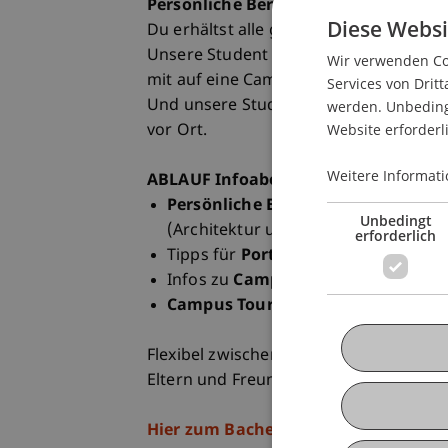
Persönliche Beratung vor Ort
Diese Websi
Du erhältst alle grundlegenden Infor
Unsere Student Ambassadors geben dir
Wir verwenden Coo
mit auf eine Campus Tour.
Services von Dritt
Und unsere Studiengangsteams beantwor
werden. Unbedingt
Website erforderl
vor Ort.
Weitere Informati
ABLAUF Infoabend am Campus
Persönliche Beratung
durch die S
Unbedingt
(Architektur und Betriebswirtschaft
erforderlich
Tipps für
Portfoliomappe und Bew
Infos zu
Campus Leben, Karriere,
Campus Tour
mit Student Ambassa
Flexibel zwischen 17.00 und 19.00 Uhr
Eltern und Freunde sind willkommen!
Hier zum Bachelor Infoabend anmel