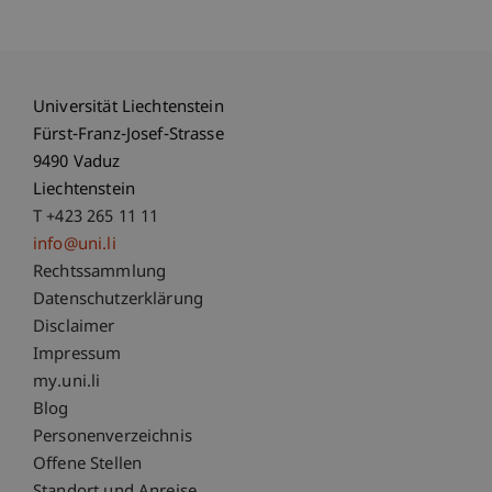
Universität Liechtenstein
Fürst-Franz-Josef-Strasse
9490 Vaduz
Liechtenstein
T +423 265 11 11
info@uni.li
Fußzeile Rechtliche Hinweise
Rechtssammlung
Datenschutzerklärung
Disclaimer
Impressum
Fußzeile Subdomain-Verzeichnis
my.uni.li
Blog
Personenverzeichnis
Offene Stellen