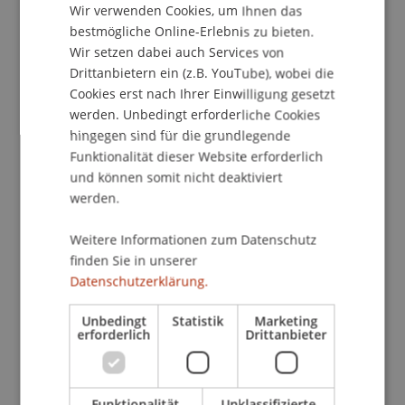
Wir verwenden Cookies, um Ihnen das
In Vorarlberg wurde 1997 der weltweit erste
ENGLISH
bestmögliche Online-Erlebnis zu bieten.
Holzbau-Architektur-Wettbewerb veranstaltet
Wir setzen dabei auch Services von
und heuer findet bereits der 15. Vorarlberger
Drittanbietern ein (z.B. YouTube), wobei die
Holzbaupreis statt. Aktuelle Herausforderungen
Cookies erst nach Ihrer Einwilligung gesetzt
wie Klimawandel und Ressourcenknappheit
werden. Unbedingt erforderliche Cookies
erfordern in allen Lebensbereichen
hingegen sind für die grundlegende
Veränderungen. Ein möglicher Denkvorgang ist:
Funktionalität dieser Website erforderlich
Zurück in die Zukunft. Das bedeutet: Mit mehr
und können somit nicht deaktiviert
Kopfarbeit, mit mehr Sparsamkeit und mit mehr
werden.
Gemeinschaft zu einem guten Wohlstand für
möglichst Viele – auch beim Bauen.
Weitere Informationen zum Datenschutz
finden Sie in unserer
Angesichts der notwendigen CO2 Einsparungen
Datenschutzerklärung.
in der Bauwirtschaft gilt ein vermehrter
Holzeinsatz weltweit als unverzichtbar. Kein
Unbedingt
Statistik
Marketing
anderer Baustoff speichert so viel CO2 und
erforderlich
Drittanbieter
wächst permanent nach. Die CO2 Speicherung
erfolgt zuerst im Wald und danach in den Holz-
gebäuden, während im Wald infolge der
Funktionalität
Unklassifizierte