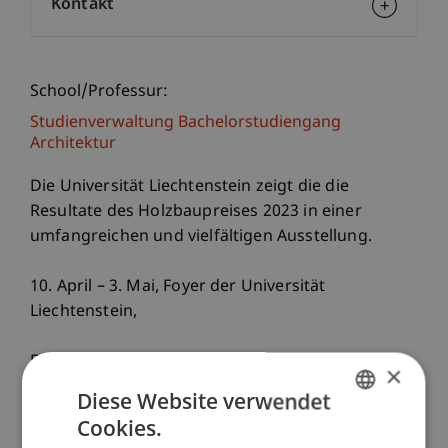
Kontakt
School/Professur:
Studienverwaltung Bachelorstudiengang
Architektur
Die Universität Liechtenstein zeigt die die
Resultate des Holzbaupreises 2023 in einer
umfangreichen und vielfältigen Ausstellung.
10. April – 3. Mai, Foyer der Universität
Liechtenstein,
Eröffnung am 10. April, 18 Uhr mit einer
×
Begrüssung von Wolfgang Schwarzmann
Diese Website verwendet
Cookies.
GERMAN