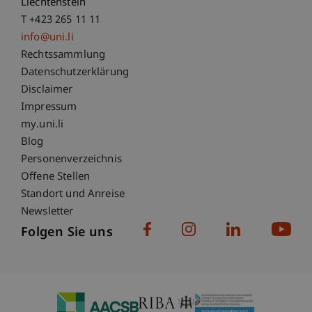
Liechtenstein
T +423 265 11 11
info@uni.li
Fußzeile Rechtliche Hinweise
Rechtssammlung
Datenschutzerklärung
Disclaimer
Impressum
Fußzeile Subdomain-Verzeichnis
my.uni.li
Blog
Personenverzeichnis
Offene Stellen
Standort und Anreise
Newsletter
Folgen Sie uns