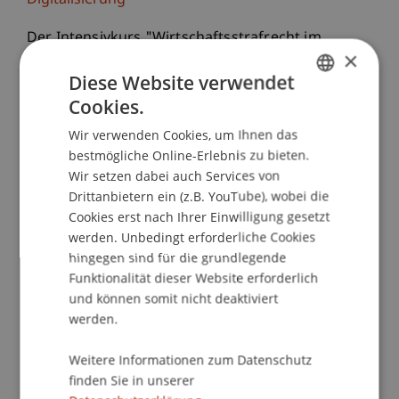
Digitalisierung
Der Intensivkurs "Wirtschaftsstrafrecht im
×
engeren Sinne", der zugleich das dritte Modul des
Diese Website verwendet
Executive Master of Laws (LL.M.) im
Cookies.
Wirtschaftsstrafrecht
ist, will den Teilnehmenden
GERMAN
theoretisch fundierte und gleichzeitig
Wir verwenden Cookies, um Ihnen das
ENGLISH
praxisorientierte Kenntnisse der wichtigsten
bestmögliche Online-Erlebnis zu bieten.
Wirtschaftsstrafbestimmungen von
Wir setzen dabei auch Services von
liechtensteinischen Materiengesetzen
Drittanbietern ein (z.B. YouTube), wobei die
(Nebenstrafrecht) vermitteln.
Cookies erst nach Ihrer Einwilligung gesetzt
werden. Unbedingt erforderliche Cookies
hingegen sind für die grundlegende
Die Teilnehmenden erwerben vertiefte Kenntnisse
Funktionalität dieser Website erforderlich
über das Steuer- und Zollstrafrecht,
und können somit nicht deaktiviert
Kapitalmarktstrafrecht, Bilanzstrafrecht und
werden.
Bestimmungen zum strafrechtlichen Schutz von
Geheimnissen. Sie werden allerdings nicht nur für
Weitere Informationen zum Datenschutz
diese Wirtschaftsstrafbestimmungen ausserhalb
finden Sie in unserer
des Strafgesetzbuchs sensibilisiert, sondern