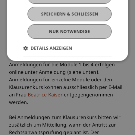
Ein optionaler Klausurenkurs widmet sich dem
SPEICHERN & SCHLIESSEN
Verfassen von Schriftsätzen zur Vorbereitung auf
die schriftliche Rechtsanwaltsprüfung. Der
NUR NOTWENDIGE
Klausurenkurs wird zwei Mal jährlich angeboten
und kann nur gemeinsam mit den Modulen 1 bis
DETAILS ANZEIGEN
4 gebucht werden.
Anmeldungen für die Module 1 bis 4 erfolgen
online unter Anmeldung (siehe unten).
Anmeldungen für einzelne Module oder den
Klausurenkurs können ausschliesslich per E-Mail
an Frau
Beatrice Kaiser
entgegengenommen
werden.
Bei Anmeldungen zum Klausurenkurs bitten wir
zusätzlich um Mitteilung, wann der Antritt zur
Rechtsanwaltsprüfung geplant ist. Der