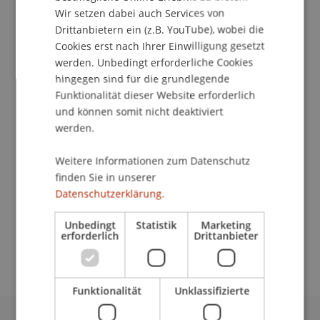
Wir setzen dabei auch Services von
Drittanbietern ein (z.B. YouTube), wobei die
School/Professur:
Cookies erst nach Ihrer Einwilligung gesetzt
werden. Unbedingt erforderliche Cookies
Kommunikation und Marketing
hingegen sind für die grundlegende
Funktionalität dieser Website erforderlich
Liebe Studienbeginnerinnen und Studienbeginner
und können somit nicht deaktiviert
werden.
Wir bemühen uns, dir den Einstieg in
Liechtenstein so angenehm wie möglich zu
Weitere Informationen zum Datenschutz
machen und dich mit allen relevanten
finden Sie in unserer
Informationen zu versorgen. Genaue Details zum
Datenschutzerklärung.
Programm findest du hier:
Unbedingt
Statistik
Marketing
erforderlich
Drittanbieter
Zur Website
Funktionalität
Unklassifizierte