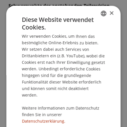
Schwerpunkte der anstehenden Teilrevision
×
des Treuhänderschaftsrechts und Aspekte der
Diese Website verwendet
internationalen Nachfolgeplanung
Cookies.
GERMAN
Der liechtensteinische Trust gehört zur
Wir verwenden Cookies, um Ihnen das
ENGLISH
Stammfassung des Personen- und
bestmögliche Online-Erlebnis zu bieten.
Gesellschaftsrechts (PGR) und erfreut sich seit
Wir setzen dabei auch Services von
jeher aufgrund seiner Gestaltungsmöglichkeiten
Drittanbietern ein (z.B. YouTube), wobei die
Cookies erst nach Ihrer Einwilligung gesetzt
etwa im Private Wealth Management oder im
werden. Unbedingt erforderliche Cookies
Gemeinnützigkeitssektor grosser
hingegen sind für die grundlegende
grenzüberschreitender Beliebtheit. Um im
Funktionalität dieser Website erforderlich
Wettbewerb der Rechtsordnungen zu bestehen,
und können somit nicht deaktiviert
ist Liechtenstein stets dazu angehalten, sich mit
werden.
den internationalen Entwicklungen
auseinanderzusetzen und nationales Recht
Weitere Informationen zum Datenschutz
gegebenenfalls punktuell nachzujustieren. Vor
finden Sie in unserer
diesem Hintergrund widmet sich der erste Teil
Datenschutzerklärung.
der Liechtenstein Trust Conference 2024 unter