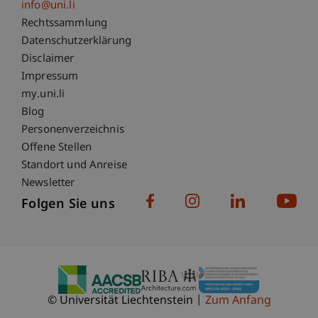
info@uni.li
Fußzeile Rechtliche Hinweise
Rechtssammlung
Datenschutzerklärung
Disclaimer
Impressum
Fußzeile Subdomain-Verzeichnis
my.uni.li
Blog
Personenverzeichnis
Offene Stellen
Standort und Anreise
Newsletter
Folgen Sie uns
© Universität Liechtenstein
Zum Anfang