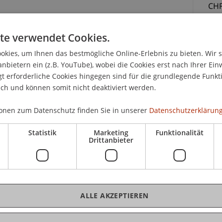
CHF
ele
Unt
te verwendet Cookies.
Tei
t
kies, um Ihnen das bestmögliche Online-Erlebnis zu bieten. Wir 
anbietern ein (z.B. YouTube), wobei die Cookies erst nach Ihrer Ein
 Juristen, Rechtsanwältinnen und Rechtsanwälte
 erforderliche Cookies hingegen sind für die grundlegende Funkti
ich und können somit nicht deaktiviert werden.
n wachsen ständig. Daher ist eine fundierte und
der liechtensteinischen Rechtsmaterie für
onen zum Datenschutz finden Sie in unserer
Datenschutzerklärung
ck gerade auch auf ihre forensische Tätigkeit
K
Statistik
Marketing
Funktionalität
Drittanbieter
it dem liechtensteinischen Verwaltungs- und
lic
r Wichtigkeit, eine Weiterbildung in diesen
LL.
 nur beschränkt auf Literatur und Rechtsprechung
griffen werden kann.
ALLE AKZEPTIEREN