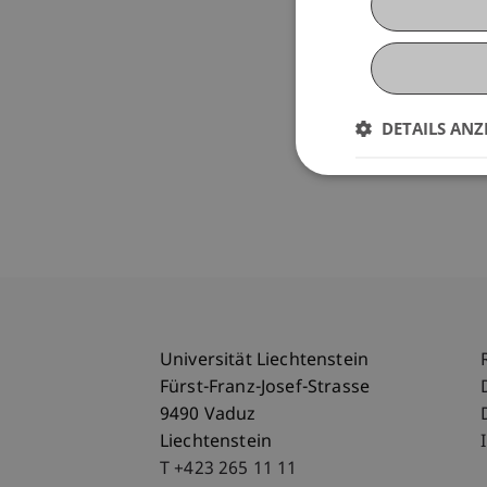
DETAILS ANZ
Universität Liechtenstein
Fürst-Franz-Josef-Strasse
9490 Vaduz
Liechtenstein
T +423 265 11 11