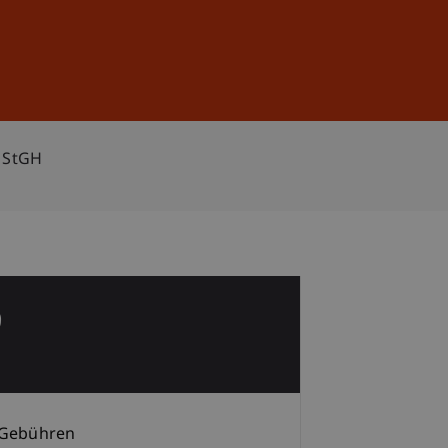
Anmelden
DE
EN
 StGH
9
Gebühren