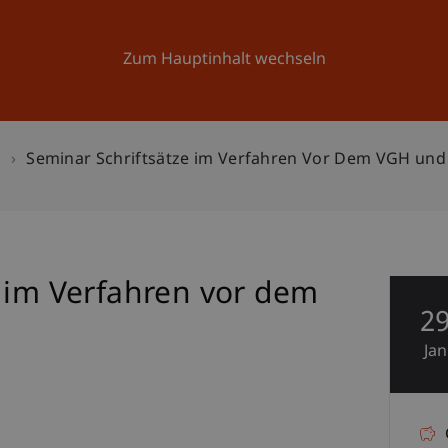
Forschung
Universität
Aktuelles
Zum Hauptinhalt wechseln
n
Seminar Schriftsätze im Verfahren Vor Dem VGH und
e im Verfahren vor dem
2
Jan