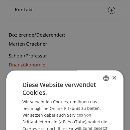
Kontakt
Dozierende/Dozierender:
Marten Graebner
School/Professur:
Finanzökonomie
×
Kurzbeschreibung:
Diese Website verwendet
Marketing hat sich durch die rasante Entwicklung
Cookies.
von KI drastisch verändert. Dieser Workshop gibt
GERMAN
Ihnen einen kompakten Überblick über die
Wir verwenden Cookies, um Ihnen das
ENGLISH
verschiedenen Möglichkeiten, wie KI in der
bestmögliche Online-Erlebnis zu bieten.
Marketingbranche eingesetzt wird. Erfahren Sie,
Wir setzen dabei auch Services von
wie Sie mit Hilfe von KI Ihre Marketingstrategien
Drittanbietern ein (z.B. YouTube), wobei die
Cookies erst nach Ihrer Einwilligung gesetzt
verfeinern und automatisieren können.