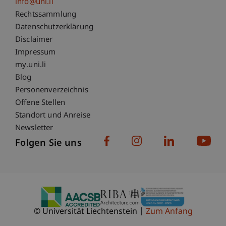
info@uni.li
Fußzeile Rechtliche Hinweise
Rechtssammlung
Datenschutzerklärung
Disclaimer
Impressum
Fußzeile Subdomain-Verzeichnis
my.uni.li
Blog
Personenverzeichnis
Offene Stellen
Standort und Anreise
Newsletter
Folgen Sie uns
© Universität Liechtenstein
Zum Anfang