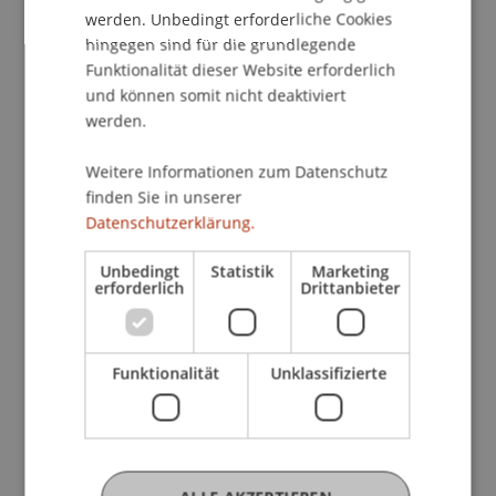
werden. Unbedingt erforderliche Cookies
hingegen sind für die grundlegende
Lerninhalte:
Funktionalität dieser Website erforderlich
• Einführung in KI-Use Cases im Marketing
und können somit nicht deaktiviert
• Anwendungsbeispiele für KI im Content
werden.
Marketing (digital & print)
• Strategien zur Automatisierung von
Weitere Informationen zum Datenschutz
Marketingkampagnen mit KI
finden Sie in unserer
• Methoden zur Kundensegmentierung durch KI
Datenschutzerklärung.
• Ausblick auf zukünftige Trends wie 24/7 KI-
Influencer und mehr
Unbedingt
Statistik
Marketing
erforderlich
Drittanbieter
Lernziele:
• Verstehen, wie KI die Marketingstrategien und -
Funktionalität
Unklassifizierte
taktiken beeinflusst
• Erlernen von Techniken zur Implementierung
von KI in verschiedenen Marketingbereichen
• Erkennen von Möglichkeiten zur
Automatisierung und Personalisierung in