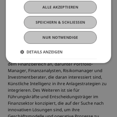
Dr. Matthias Feiler, LGT Capital Partners
ALLE AKZEPTIEREN
17:20 – 17:30
Schlussworte zur Konferenz und Verabschiedung
SPEICHERN & SCHLIESSEN
Aurelia Rauch, Bergos
17:30 – 19:00
NUR NOTWENDIGE
Networking-Apéro
Die Konferenz "Geld investieren mit Künstlicher
DETAILS ANZEIGEN
Intelligenz" spricht in erster Linie Fachleute aus
dem Finanzbereich an, darunter Portfolio-
Manager, Finanzanalysten, Risikomanager und
Investmentberater, die daran interessiert sind,
Künstliche Intelligenz in ihre Anlagestrategien zu
integrieren. Des Weiteren ist sie für
Führungskräfte und Entscheidungsträger im
Finanzsektor konzipiert, die auf der Suche nach
innovativen Lösungen sind, um ihre
Geschäftsmodelle und operative Prozesse zu