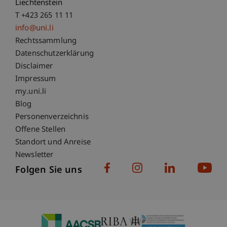
Liechtenstein
T +423 265 11 11
info@uni.li
Fußzeile Rechtliche Hinweise
Rechtssammlung
Datenschutzerklärung
Disclaimer
Impressum
Fußzeile Subdomain-Verzeichnis
my.uni.li
Blog
Personenverzeichnis
Offene Stellen
Standort und Anreise
Newsletter
Folgen Sie uns