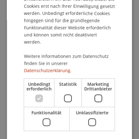
von KI
Cookies erst nach Ihrer Einwilligung gesetzt
werden. Unbedingt erforderliche Cookies
Michael Günther, Tungsten Capital Management
hingegen sind für die grundlegende
15:20 – 15:50
Funktionalität dieser Website erforderlich
Kaffeepause
und können somit nicht deaktiviert
15:50 – 16:30
werden.
Podiumsdiskussion: KI – Chancen und Risiken
Teilnehmer:
Weitere Informationen zum Datenschutz
• Michael Günther, Tungsten Capital Management
finden Sie in unserer
• Dr. Hendrik Leber, ACATIS
Datenschutzerklärung.
• Dr. Sebastian Stöckl, Universität Liechtenstein
• Dr. Simon Weinberger, BlackRock
Unbedingt
Statistik
Marketing
erforderlich
Drittanbieter
Moderatorin: Aurelia Rauch, Bergos
16:30 – 16:55
Vortrag: KI ist mehr als Quant und braucht
Funktionalität
Unklassifizierte
Training wie ein Spitzensportler
Dr. Hendrik Leber, ACATIS
16:55 – 17:20
Vortrag: KI – eine systematische Alphaquelle?