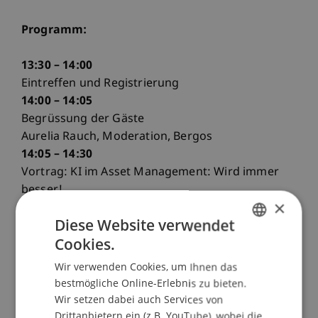
Programm:
13:30 – 14:00
Eintreffen und Registrierung
14:00 – 14:05
Begrüssung der Gäste
Aurelia Rauch, Moderation, Bergos
14:05 – 14:30
Vortrag: KI im Asset Management: Wird immer
besser!
×
Günter Jäger, PLEXUS Investments
Diese Website verwendet
14:30 – 14:55
Cookies.
Vortrag: Chancen durch KI im Portfolio
GERMAN
Management
Wir verwenden Cookies, um Ihnen das
ENGLISH
Dr. Simon Weinberger, BlackRock
bestmögliche Online-Erlebnis zu bieten.
14:55 – 15:20
Wir setzen dabei auch Services von
Vortrag: Wirkungsvolle Diversifikation mithilfe
Drittanbietern ein (z.B. YouTube), wobei die