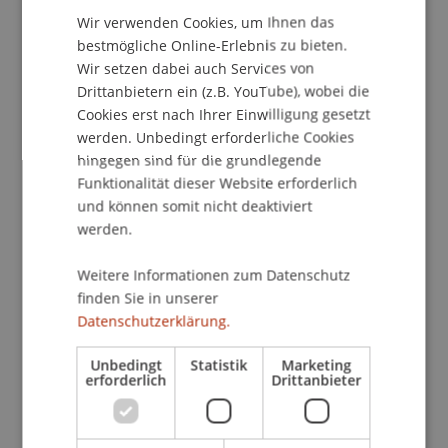
Kontakt
Wir verwenden Cookies, um Ihnen das
ENGLISH
bestmögliche Online-Erlebnis zu bieten.
Wir setzen dabei auch Services von
Drittanbietern ein (z.B. YouTube), wobei die
School/Professur:
Cookies erst nach Ihrer Einwilligung gesetzt
Studienverwaltung Bachelorstudiengang
werden. Unbedingt erforderliche Cookies
Architektur
hingegen sind für die grundlegende
Funktionalität dieser Website erforderlich
The student organisation Univision and the
und können somit nicht deaktiviert
Liechtenstein School of Architecture would like to
werden.
invite you to the first lecture in the Architecture
Talks series, whose guest speaker will be Swiss
Weitere Informationen zum Datenschutz
well-known architect Raphael Zuber. In his guest
finden Sie in unserer
lecture, he will talk about the relationship
Datenschutzerklärung.
between the local context and architectural
craftsmanship using his personal experience as
Unbedingt
Statistik
Marketing
erforderlich
Drittanbieter
an example. The lecture will take place on
2.11.2023 at 18:30 (opening at 18:00) in the atelier
at the University of Liechtenstein (in German).