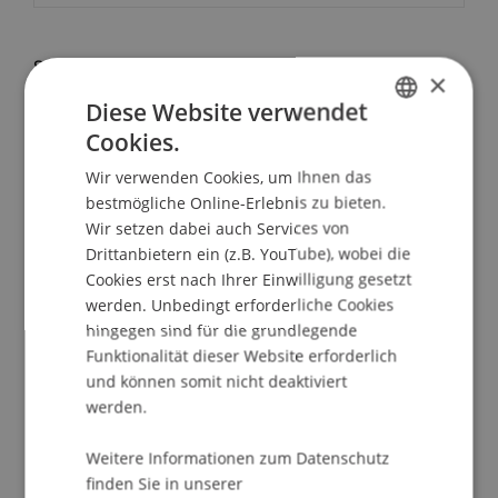
School/Professur:
×
Kommunikation und Marketing
Diese Website verwendet
Cookies.
GERMAN
Praxischeck - ein Schnuppertag an der Uni!
Wir verwenden Cookies, um Ihnen das
Dozierende und Studierende nehmen dich mit mit
ENGLISH
bestmögliche Online-Erlebnis zu bieten.
an spannende Orte auf dem Campus und bietet
Wir setzen dabei auch Services von
dir ganz persönliche Einblicke in die Universität
Drittanbietern ein (z.B. YouTube), wobei die
Liechtenstein.
Cookies erst nach Ihrer Einwilligung gesetzt
In einem Fallstudie lernst du die praktische Seite
werden. Unbedingt erforderliche Cookies
des Bachelorstudiengangs
hingegen sind für die grundlegende
Betriebswirtschaftslehre kennen.
Funktionalität dieser Website erforderlich
Mach dir selbst ein Bild: beim Schnuppertag am
und können somit nicht deaktiviert
Campus persönlich vor Ort.
werden.
PROGRAMM
Weitere Informationen zum Datenschutz
finden Sie in unserer