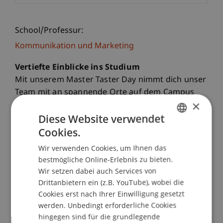
School/Professur:
Kommunikation und Marketing
Vertiefte Einblicke ins Studium
Mit unserem Master Taster Day nimmt dich unser
Team mit an spannende Orte auf dem Campus
×
und bietet dir Einblicke in die Universität
Diese Website verwendet
Liechtenstein sowie den Masterstudiengang.
In Vorlesungen und Workshops Lab lernst du die
Cookies.
GERMAN
praktische Seite des Studiums kennen.
Wir verwenden Cookies, um Ihnen das
ENGLISH
bestmögliche Online-Erlebnis zu bieten.
Wir setzen dabei auch Services von
Master's Taster Day - fixe Daten
Drittanbietern ein (z.B. YouTube), wobei die
Architecture
Cookies erst nach Ihrer Einwilligung gesetzt
werden. Unbedingt erforderliche Cookies
hingegen sind für die grundlegende
PROGRAMM