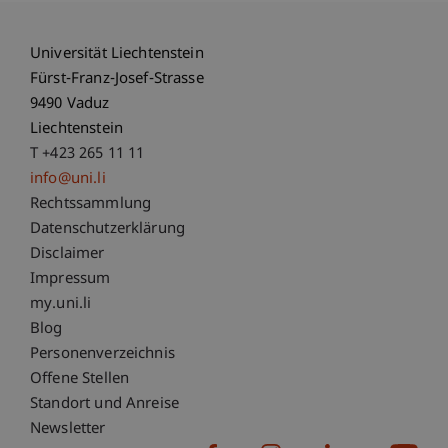
Universität Liechtenstein
Fürst-Franz-Josef-Strasse
9490 Vaduz
Liechtenstein
T +423 265 11 11
info@uni.li
Fußzeile Rechtliche Hinweise
Rechtssammlung
Datenschutzerklärung
Disclaimer
Impressum
Fußzeile Subdomain-Verzeichnis
my.uni.li
Blog
Personenverzeichnis
Offene Stellen
Standort und Anreise
Newsletter