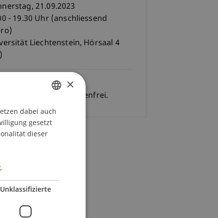
nerstag, 21.09.2023
00 - 19.30 Uhr (anschliessend
ro)
versität Liechtenstein, Hörsaal 4
)
×
Gebühren
 Veranstaltung ist kostenfrei.
setzen dabei auch
GERMAN
willigung gesetzt
ENGLISH
onalität dieser
.
Unklassifizierte