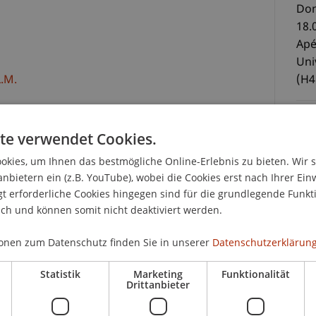
Don
18.
Apé
Uni
.M.
(H4
te verwendet Cookies.
Die
kies, um Ihnen das bestmögliche Online-Erlebnis zu bieten. Wir 
hool
anbietern ein (z.B. YouTube), wobei die Cookies erst nach Ihrer Ein
 erforderliche Cookies hingegen sind für die grundlegende Funkti
ich und können somit nicht deaktiviert werden.
rommelt, von Prof. Dr. Dr. h.c. Helmut Heiss,
ein, LL.M. sowie von Dr. Klaus Tschütscher, LL.M.
onen zum Datenschutz finden Sie in unserer
Datenschutzerklärung
f. Dr. Martin Schauer (Gastprofessor der
Statistik
Marketing
Funktionalität
d des Praxisprofessors Dr. Michael Nueber, LL.M.
Drittanbieter