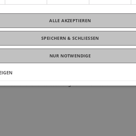
chts auf die liechtensteinische
mmermann, Richter am EFTA-Gerichtshof
ALLE AKZEPTIEREN
men im liechtensteinischen Recht mit Prof. Dr.
Dr. h.c. Helmut Heiss, LL.M., Dr. Bernhard Lorenz,
SPEICHERN & SCHLIESSEN
. Dr. Konstantina Papathanasiou, LL.M., Moderation
NUR NOTWENDIGE
spannenden Abend mit uns zu verbringen und beim
stausch und Gespräch zu nutzen.
EIGEN
mit freundlicher Unterstützung von LMG Wealth