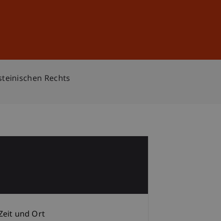
Anmelden
DE
EN
teinischen Rechts
1
p
Zeit und Ort