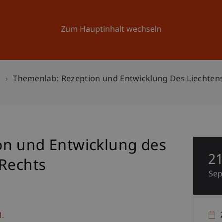
Forschung
Universität
Aktuelles
Zum Hauptinhalt wechseln
n
Themenlab: Rezeption und Entwicklung Des Liechtens
on und Entwicklung des
2
 Rechts
Se
.