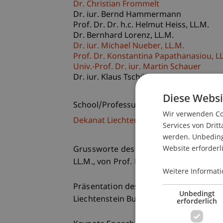
Dr. Christian Frommelt
Dr. iur. Bernd Hammermann
Prof. Dr. Dr. h.c. Helmut
Heiss
LL.M.
Dr. Bernhard
Lorenz
LL.M.
Dr. iur. Michael
Nueber
LL.M.
Prof. Dr. Konstantina
Papathanasiou
LL
Univ.-Prof. Dr. iur. Martin Schauer
Dr. iur. Klaus
Tschütscher
LL.M.
Diese Websi
School/Professur:
Wir verwenden Coo
Dekanat Liechtenstein Business Law Sc
Services von Dritt
werden. Unbedingt
Website erforderl
Grussworte des Rektors Dr. Christian F
LL.M., von Prof. Dr. Alexandra Butterst
Weitere Informati
Präsentation des Gastgebers Univ.-Pro
Unbedingt
Liechtenstein Business Law School) un
erforderlich