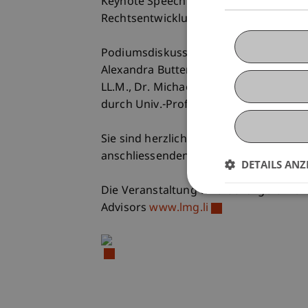
Keynote Speech "Einflüsse des Unionsre
Rechtsentwicklung" von Dr. Bernd Ha
Podiumsdiskussion zu aktuellen Proble
Alexandra Butterstein, LL.M., Prof. Dr. 
LL.M., Dr. Michael Nueber, LL.M., Prof
durch Univ.-Prof. Dr. Martin Schauer
Sie sind herzlich eingeladen, diesen 
anschliessenden Apéro die Zeit für Au
DETAILS ANZ
Die Veranstaltung wird durchgeführt 
Advisors
www.lmg.li