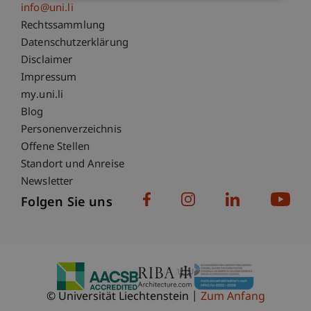
info@uni.li
Fußzeile Rechtliche Hinweise
Rechtssammlung
Datenschutzerklärung
Disclaimer
Impressum
Fußzeile Subdomain-Verzeichnis
my.uni.li
Blog
Personenverzeichnis
Offene Stellen
Standort und Anreise
Newsletter
Folgen Sie uns
© Universität Liechtenstein
Zum Anfang