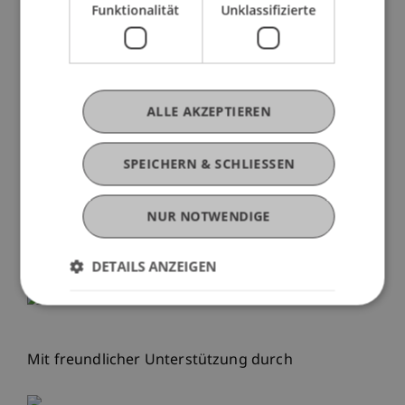
unternehmensinterne präventive Maßnahmen zu
Funktionalität
Unklassifizierte
treffen, um gerade etwaige Strafbarkeitsrisiken
zu vermeiden oder zu bekämpfen. Die fünf
Referate der Tagung sprechen unterschiedliche,
gerade hochaktuelle und für den Finanzstandort
ALLE AKZEPTIEREN
Liechtenstein relevante Compliance-Aspekte an.
SPEICHERN & SCHLIESSEN
Eine Veranstaltung der
Professur für
Wirtschaftsstrafrecht, Compliance und
Digitalisierung
NUR NOTWENDIGE
in Kooperation mit
CEJ Compliance Elliance
Journal.
DETAILS ANZEIGEN
Mit freundlicher Unterstützung durch