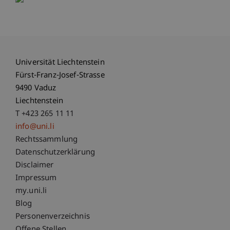
Universität Liechtenstein
Fürst-Franz-Josef-Strasse
9490 Vaduz
Liechtenstein
T +423 265 11 11
info@uni.li
Fußzeile Rechtliche Hinweise
Rechtssammlung
Datenschutzerklärung
Disclaimer
Impressum
Fußzeile Subdomain-Verzeichnis
my.uni.li
Blog
Personenverzeichnis
Offene Stellen