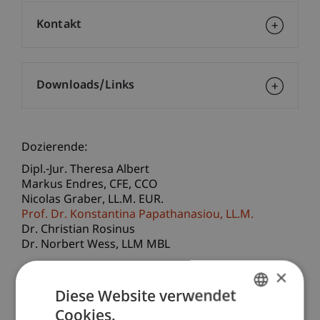
Kontakt
Downloads/Links
Dozierende:
Dipl.-Jur. Theresa Albert
Markus
Endres
CFE, CCO
Nicolas
Graber
LL.M. EUR.
Prof. Dr. Konstantina
Papathanasiou
LL.M.
Dr. Christian Rosinus
Dr. Norbert
Wess
LLM MBL
×
School/Professur:
Diese Website verwendet
Wirtschaftsstrafrecht, Compliance und
Digitalisierung
Cookies.
GERMAN