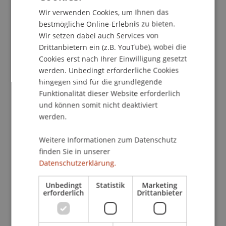
Wir verwenden Cookies, um Ihnen das
Die Professur für Wirtschaftsstrafrecht,
ENGLISH
bestmögliche Online-Erlebnis zu bieten.
Compliance und Digitalisierung führt am 23. Juni
Wir setzen dabei auch Services von
2023 die vierte Tagung "Liechtensteinische
Drittanbietern ein (z.B. YouTube), wobei die
Gespräche zum Wirtschaftsstrafrecht" durch.
Cookies erst nach Ihrer Einwilligung gesetzt
werden. Unbedingt erforderliche Cookies
Rahmenthema für das vierte "Gespräch" ist die
hingegen sind für die grundlegende
Criminal Compliance, ein zentraler
Funktionalität dieser Website erforderlich
Forschungsschwerpunkt der Professur. Das
und können somit nicht deaktiviert
Strafrecht fungiert immer häufiger als
werden.
Steuerungsinstrument der Wirtschaft. Die
Weitere Informationen zum Datenschutz
staatliche Regulierung von ganz
finden Sie in unserer
unterschiedlichen Tätigkeitsbereichen geht somit
Datenschutzerklärung.
mit der in jüngster Zeit immer stärker
gewordenen Tendenz einher, durch Compliance
Unbedingt
Statistik
Marketing
präventiv eine strafrechtliche Selbstkontrolle zu
erforderlich
Drittanbieter
etablieren. Bei der Criminal Compliance geht es
mit anderen Worten darum,