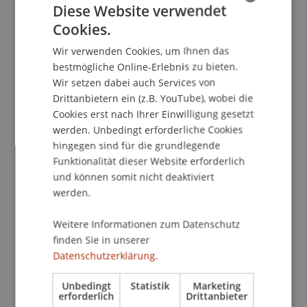
Kontakt
Diese Website verwendet
Cookies.
GERMAN
Wir verwenden Cookies, um Ihnen das
ENGLISH
School/Professur:
bestmögliche Online-Erlebnis zu bieten.
Wir setzen dabei auch Services von
Kommunikation und Marketing
Drittanbietern ein (z.B. YouTube), wobei die
Student Ambassadors live im Chat
Cookies erst nach Ihrer Einwilligung gesetzt
werden. Unbedingt erforderliche Cookies
Du hast Fragen an unsere Studierenden aus den
hingegen sind für die grundlegende
Bachelorprogrammen (Architektur,
Funktionalität dieser Website erforderlich
Betriebswirtschaftslehre) oder den
und können somit nicht deaktiviert
Masterstudiengängen Architecture,
werden.
Entrepreneurship und Management, Finance
oder Wirtschaftsinformatik zu Studium und
Weitere Informationen zum Datenschutz
Studienleben an der Universität Liechtenstein?
finden Sie in unserer
Datenschutzerklärung.
Dann melde dich jetzt an und nutze die
Gelegenheit, unsere Student Ambassadors zu
Unbedingt
Statistik
Marketing
erforderlich
Drittanbieter
treffen - mit seperaten Break-out rooms für jedes