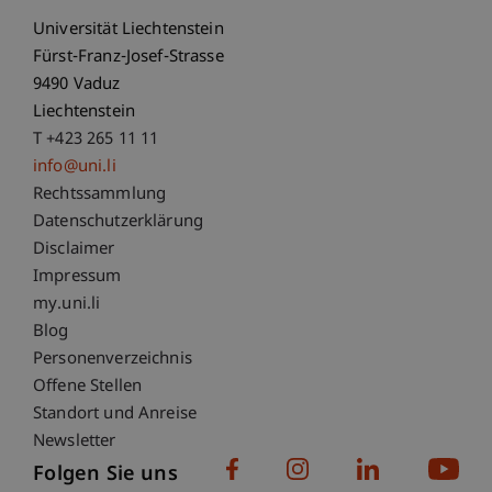
Universität Liechtenstein
Fürst-Franz-Josef-Strasse
9490 Vaduz
Liechtenstein
T +423 265 11 11
info@uni.li
Fußzeile Rechtliche Hinweise
Rechtssammlung
Datenschutzerklärung
Disclaimer
Impressum
Fußzeile Subdomain-Verzeichnis
my.uni.li
Blog
Personenverzeichnis
Offene Stellen
Standort und Anreise
Newsletter
Folgen Sie uns