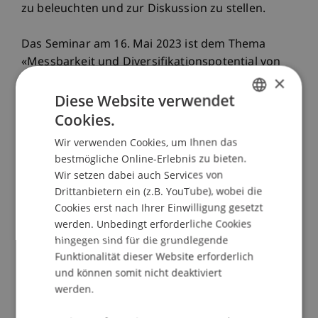
zu beleuchten und zur Diskussion zu stellen.
Das Seminar am 16. Mai 2023 ist dem Thema
«Messbarkeit und Diversifikationspotential von
×
Impact Investments» gewidmet. Auf der einen
Diese Website verwendet
Seite befasst es sich mit der Frage, wie man die
Auswirkungen von Investitionen in soziale und
Cookies.
GERMAN
ökologische Projekte messen und bewerten kann.
Wir verwenden Cookies, um Ihnen das
ENGLISH
Dabei geht es darum, einen Überblick darüber zu
bestmögliche Online-Erlebnis zu bieten.
geben, welche Instrumente und Methoden es
Wir setzen dabei auch Services von
gibt, um die Wirkungen von Impact Investments
Drittanbietern ein (z.B. YouTube), wobei die
zu quantifizieren und zu vergleichen. Auf der
Cookies erst nach Ihrer Einwilligung gesetzt
anderen Seite liegt ein Schwerpunkt des
werden. Unbedingt erforderliche Cookies
Webinars auf der Frage, wie man die
hingegen sind für die grundlegende
Funktionalität dieser Website erforderlich
Diversifikation von Impact Investments
und können somit nicht deaktiviert
optimieren kann, um das Risiko zu minimieren
werden.
und die Rendite zu maximieren. Hierbei werden
verschiedene Anlagestrategien vorgestellt, die