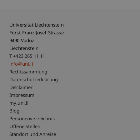
Universität Liechtenstein
Fürst-Franz-Josef-Strasse
9490 Vaduz
Liechtenstein
T +423 265 11 11
info@uni.li
Fußzeile Rechtliche Hinweise
Rechtssammlung
Datenschutzerklärung
Disclaimer
Impressum
Fußzeile Subdomain-Verzeichnis
my.uni.li
Blog
Personenverzeichnis
Offene Stellen
Standort und Anreise