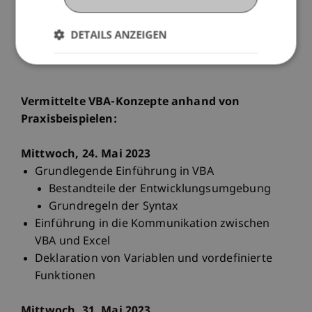
persönliche Anwendung sowie ein sofortiges
Einsetzen des Erlernten im Berufsleben zu
DETAILS ANZEIGEN
ermöglichen.
Vermittelte VBA-Konzepte anhand von
Praxisbeispielen:
Mittwoch, 24. Mai 2023
Grundlegende Einführung in VBA
Bestandteile der Entwicklungsumgebung
Grundregeln der Syntax
Einführung in die Kommunikation zwischen
VBA und Excel
Deklaration von Variablen und vordefinierte
Funktionen
Mittwoch, 31. Mai 2023