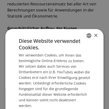
reduzierten Ressourceneinsatz bei aller Art von
Berechnungen sowie für Anwendungen in der
Statistik und Ökonometrie.
Grundsätzlicher Aufbau des Kurses
×
Diese Website verwendet
Die Zielsetzung dieses Kursangebotes besteht in
Cookies.
einer sehr praxisorientierten Vermittlung der
GERMAN
Programmiersprache VBA im
Wir verwenden Cookies, um Ihnen das
ENGLISH
Tabellenkalkulationsprogramm Excel. Deshalb
bestmögliche Online-Erlebnis zu bieten.
werden zu Beginn die Grundlagen wie
Wir setzen dabei auch Services von
beispielsweise die Definition von Variablen,
Drittanbietern ein (z.B. YouTube), wobei die
Schleifen und der Entwurf von
Cookies erst nach Ihrer Einwilligung gesetzt
werden. Unbedingt erforderliche Cookies
Nachrichtenfenstern besprochen und eingeübt.
hingegen sind für die grundlegende
Ausserdem wird auf die intuitive Nutzung und
Funktionalität dieser Website erforderlich
Herleitung von VBA-Befehlen geachtet.
und können somit nicht deaktiviert
werden.
Aufgrund der Praxisnähe legt der Kurs einen