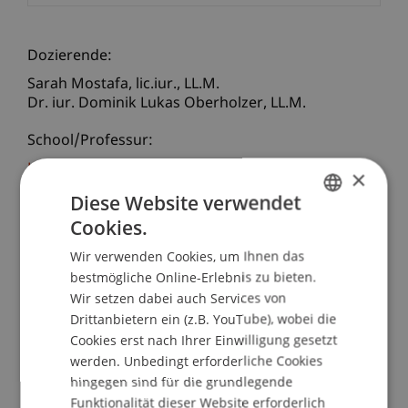
Dozierende:
Sarah
Mostafa
lic.iur., LL.M.
Dr. iur. Dominik Lukas
Oberholzer
LL.M.
School/Professur:
Lehrstuhl für Bank- und Finanzmarktrecht
×
Diese Website verwendet
Im Rahmen eines weiteren Themenabends im
Cookies.
Zuge des Executive Master of Laws (LL.M.) im
GERMAN
Bank- und Finanzmarktrecht beleuchten wir
Wir verwenden Cookies, um Ihnen das
ENGLISH
aktuelle Schweizer Entwicklungen rund um das
bestmögliche Online-Erlebnis zu bieten.
Wir setzen dabei auch Services von
Finanzdienstleistungsgesetz (FIDLEG) und das
Drittanbietern ein (z.B. YouTube), wobei die
Finanzinstitutsgesetz (FINIG), die seit Januar 2020
Cookies erst nach Ihrer Einwilligung gesetzt
in Kraft und für grenzüberschreitend tätige
werden. Unbedingt erforderliche Cookies
liechtensteinische Finanzintermediäre von
hingegen sind für die grundlegende
besonderer Bedeutung sind.
Funktionalität dieser Website erforderlich