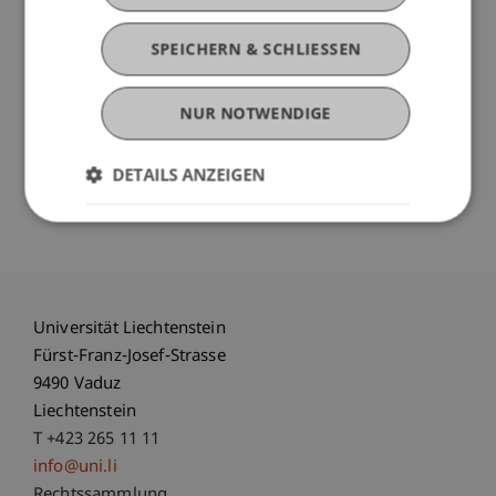
Verstehen der Kernkonzepte von digitalen
Innovationen
SPEICHERN & SCHLIESSEN
Entwickeln eigener Innovationsprojekte mittels
Design Thinking
NUR NOTWENDIGE
Mehr Informationen zu diesem Workshop finden
DETAILS ANZEIGEN
Sie auf
www.uni.li/digitalisierung
Universität Liechtenstein
Fürst-Franz-Josef-Strasse
9490 Vaduz
Liechtenstein
T +423 265 11 11
info@uni.li
Rechtssammlung