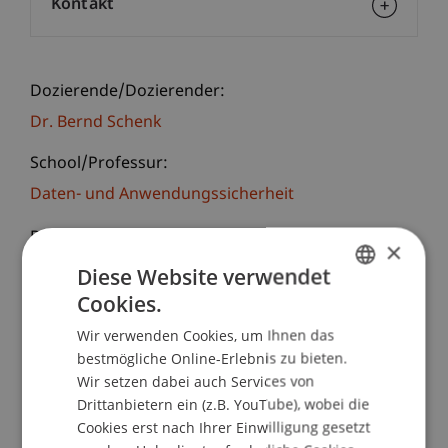
Kontakt
Dozierende/Dozierender:
Dr. Bernd Schenk
School/Professur:
Daten- und Anwendungssicherheit
Der Workshop Digital Innovation und Design
×
Thinking ermöglicht, die gegenwärtige und
Diese Website verwendet
zukünftige Rolle digitaler Technologien besser zu
Cookies.
GERMAN
verstehen und neuartige Ideen zu entwickeln.
Wir verwenden Cookies, um Ihnen das
Unter anderem werden folgende Fragen erörtert:
ENGLISH
bestmögliche Online-Erlebnis zu bieten.
Welche Rolle spielen digitale Innovationen für
Wir setzen dabei auch Services von
Produkte und Prozesse?
Drittanbietern ein (z.B. YouTube), wobei die
Benötigt mein Unternehmen eine "digitale
Cookies erst nach Ihrer Einwilligung gesetzt
Strategie"?