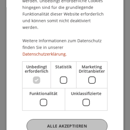
werden. Unbedingt erforderliche Cookies
Wie können Unternehmen (digitale)
hingegen sind für die grundlegende
Innovationen schaffen?
Funktionalität dieser Website erforderlich
Wie können Design Thinking Prozesse die
und können somit nicht deaktiviert
Entwicklung von digitalen Innovationen
werden.
unterstützen?
Weitere Informationen zum Datenschutz
finden Sie in unserer
Dieser Workshop ist Teil der
Workshopreihe
Datenschutzerklärung.
Digitalisierung.
Unbedingt
Statistik
Marketing
Lerninhalte:
erforderlich
Drittanbieter
Kernthemen und neuste Entwicklungen im
Bereich digitale Innovation
Digitale Innovationen und deren Bedeutung
Funktionalität
Unklassifizierte
für Produkte und Prozesse
Design Thinking und Ideengenerierung
Lernziele:
ALLE AKZEPTIEREN
Beschreiben von digitalen Innovationen