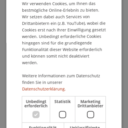
Kontakt
Wir verwenden Cookies, um Ihnen das
ENGLISH
bestmögliche Online-Erlebnis zu bieten.
Wir setzen dabei auch Services von
Drittanbietern ein (z.B. YouTube), wobei die
School/Professur:
Cookies erst nach Ihrer Einwilligung gesetzt
Kommunikation und Marketing
werden. Unbedingt erforderliche Cookies
hingegen sind für die grundlegende
Praxischeck - ein Schnuppertag an der Uni!
Funktionalität dieser Website erforderlich
und können somit nicht deaktiviert
Programm
werden.
Vorlesung
"Was ist Architektur?"
Weitere Informationen zum Datenschutz
Massgeschneiderter
Praxisworkshop
finden Sie in unserer
Tour
über den Unicampus
Datenschutzerklärung.
Stehlunch mit
Student Ambassadors
Unbedingt
Statistik
Marketing
Jetzt zum Student for a day anmelden!
erforderlich
Drittanbieter
Individuelle Gruppentermine auf Anfrage
Funktionalität
Unklassifizierte