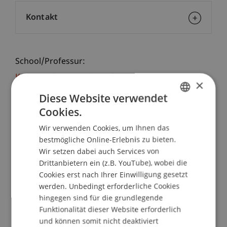
Kontakt
School/Professur:
Kommunikation und Marketing
×
Diese Website verwendet
Mit unserem Master Taster Day nimmt dich unser
Cookies.
Team mit an spannende Orte auf dem Campus
GERMAN
und bietet dir Einblicke in die Universität
Wir verwenden Cookies, um Ihnen das
ENGLISH
Liechtenstein sowie den Masterstudiengang
bestmögliche Online-Erlebnis zu bieten.
Entrepreneurship und Management.
Wir setzen dabei auch Services von
In Vorlesungen, Workshops oder Pitches im Start-
Drittanbietern ein (z.B. YouTube), wobei die
Cookies erst nach Ihrer Einwilligung gesetzt
up Lab lernst du die praktische Seite des
werden. Unbedingt erforderliche Cookies
Studiums kennen.
hingegen sind für die grundlegende
Mit dem Master Taster Day am Campus
Funktionalität dieser Website erforderlich
persönlich und vor Ort.
und können somit nicht deaktiviert