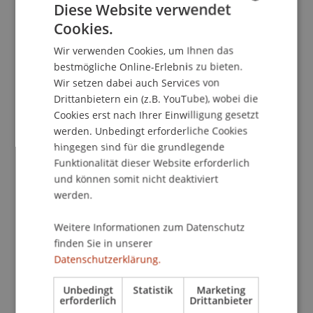
Diese Website verwendet
Cookies.
GERMAN
School/Professur:
Wir verwenden Cookies, um Ihnen das
ENGLISH
Kommunikation und Marketing
bestmögliche Online-Erlebnis zu bieten.
Wir setzen dabei auch Services von
Die Diplomfeiern mit der feierlichen Übergabe
Drittanbietern ein (z.B. YouTube), wobei die
der Diplomurkunden und Diploma Supplements
Cookies erst nach Ihrer Einwilligung gesetzt
stellen einen Höhepunkt des akademischen
werden. Unbedingt erforderliche Cookies
hingegen sind für die grundlegende
Jahres an der Universität Liechtenstein dar.
Funktionalität dieser Website erforderlich
Bereits jetzt gratulieren wir allen Absolventinnen
und können somit nicht deaktiviert
und Absolventen und freuen uns, diesen
werden.
besonderen Anlass gemeinsam zu feiern. Die
Diplomfeiern finden zweimal pro Jahr im
Weitere Informationen zum Datenschutz
feierlichen Rahmen an der Universität
finden Sie in unserer
Liechtenstein statt.
Datenschutzerklärung.
Die Diplomfeier im Sommersemester 2023 findet
Unbedingt
Statistik
Marketing
erforderlich
Drittanbieter
am 24. März 2023 um 17 Uhr im Auditorium statt.