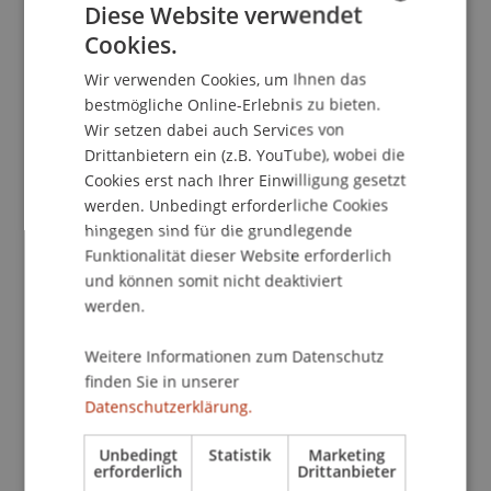
Kontakt
Diese Website verwendet
Cookies.
GERMAN
Wir verwenden Cookies, um Ihnen das
ENGLISH
School/Professur:
bestmögliche Online-Erlebnis zu bieten.
Wir setzen dabei auch Services von
Studienverwaltung Bachelorstudiengang
Drittanbietern ein (z.B. YouTube), wobei die
Architektur
Cookies erst nach Ihrer Einwilligung gesetzt
Öffentlicher Vortrag von Anna Buser (sumami
werden. Unbedingt erforderliche Cookies
hingegen sind für die grundlegende
GmbH) zum Ressourcen-Management für die
Funktionalität dieser Website erforderlich
Wiederverwendung
und können somit nicht deaktiviert
werden.
Dienstag, 21. März 2023, 18 Uhr
Atelier, Universität Liechtenstein
Weitere Informationen zum Datenschutz
finden Sie in unserer
Wie sieht Wiederverwendung in der Praxis aus?
Datenschutzerklärung.
Wie werden Projekte effizient begleitet? Und
welche Hürden müssen genommen werden,
Unbedingt
Statistik
Marketing
erforderlich
Drittanbieter
damit die Umsetzung erfolgreich ist? Mit