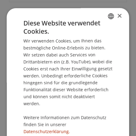
×
School/Professur:
Diese Website verwendet
Kommunikation und Marketing
Cookies.
GERMAN
Wir verwenden Cookies, um Ihnen das
Kompakt informiert - bequem von zu Hause
ENGLISH
bestmögliche Online-Erlebnis zu bieten.
aus!
Wir setzen dabei auch Services von
Drittanbietern ein (z.B. YouTube), wobei die
Bei unseren Master Infoabenden erhältst du alle
Cookies erst nach Ihrer Einwilligung gesetzt
grundlegenden Informationen zum
werden. Unbedingt erforderliche Cookies
Masterstudiengang deiner Wahl, unsere Student
hingegen sind für die grundlegende
Ambassadors geben dir Einblicke in das
Funktionalität dieser Website erforderlich
Studienleben und unsere Studiengangsteams
und können somit nicht deaktiviert
beantworten all deine Fragen individuell. Mit dem
werden.
Online Master Infoabend kompakt von zu Hause
aus.
Weitere Informationen zum Datenschutz
finden Sie in unserer
Datenschutzerklärung.
PROGRAMM