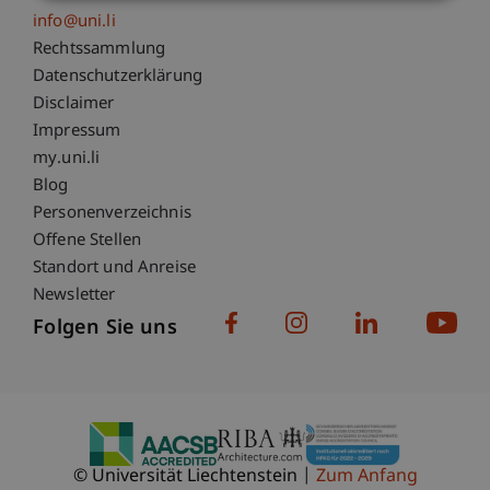
info@uni.li
Fußzeile Rechtliche Hinweise
Rechtssammlung
Datenschutzerklärung
Disclaimer
Impressum
Fußzeile Subdomain-Verzeichnis
my.uni.li
Blog
Personenverzeichnis
Offene Stellen
Standort und Anreise
Newsletter
Folgen Sie uns
© Universität Liechtenstein
Zum Anfang