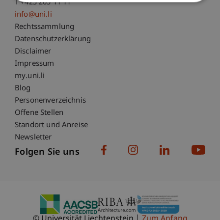
T +423 265 11 11
info@uni.li
Fußzeile Rechtliche Hinweise
Rechtssammlung
Datenschutzerklärung
Disclaimer
Impressum
Fußzeile Subdomain-Verzeichnis
my.uni.li
Blog
Personenverzeichnis
Offene Stellen
Standort und Anreise
Newsletter
Folgen Sie uns
© Universität Liechtenstein
Zum Anfang