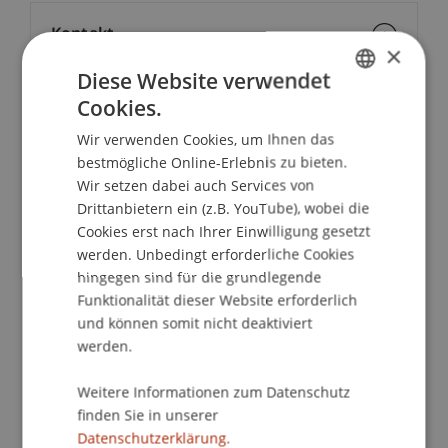
Kontakt
×
Diese Website verwendet
Cookies.
GERMAN
School/Professur:
Wir verwenden Cookies, um Ihnen das
ENGLISH
Kommunikation und Marketing
bestmögliche Online-Erlebnis zu bieten.
Wir setzen dabei auch Services von
Kompakt informiert - bequem von zu Hause
Drittanbietern ein (z.B. YouTube), wobei die
aus!
Cookies erst nach Ihrer Einwilligung gesetzt
werden. Unbedingt erforderliche Cookies
Bei unseren Master Infoabenden erhältst du alle
hingegen sind für die grundlegende
grundlegenden Informationen zum
Funktionalität dieser Website erforderlich
Masterstudiengang deiner Wahl, unsere Student
und können somit nicht deaktiviert
Ambassadors geben dir Einblicke in das
werden.
Studienleben und unsere Studiengangsteams
Weitere Informationen zum Datenschutz
beantworten all deine Fragen individuell. Mit dem
finden Sie in unserer
Online Master Infoabend kompakt von zu Hause
Datenschutzerklärung.
aus.