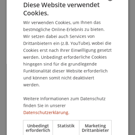
Kontakt
Diese Website verwendet
Cookies.
GERMAN
Wir verwenden Cookies, um Ihnen das
ENGLISH
School/Professur:
bestmögliche Online-Erlebnis zu bieten.
Wir setzen dabei auch Services von
Kommunikation und Marketing
Drittanbietern ein (z.B. YouTube), wobei die
Student Ambassadors live im Chat
Cookies erst nach Ihrer Einwilligung gesetzt
werden. Unbedingt erforderliche Cookies
Du hast Fragen an unsere Studierenden aus den
hingegen sind für die grundlegende
Bachelorprogrammen (Architektur,
Funktionalität dieser Website erforderlich
Betriebswirtschaftslehre) oder den
und können somit nicht deaktiviert
Masterstudiengängen Architecture,
werden.
Entrepreneurship und Management, Finance
oder Wirtschaftsinformatik zu Studium und
Weitere Informationen zum Datenschutz
Studienleben an der Universität Liechtenstein?
finden Sie in unserer
Datenschutzerklärung.
Dann melde dich jetzt an und nutze die
Gelegenheit, unsere Student Ambassadors zu
Unbedingt
Statistik
Marketing
erforderlich
Drittanbieter
treffen - mit seperaten Break-out rooms für jedes