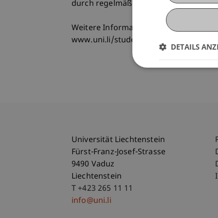
durch regelmäßige, interkulturelle Anl
Weitere Informationen
www.uni.li/studentenwohnheim
DETAILS ANZ
Universität Liechtenstein
Fürst-Franz-Josef-Strasse
9490 Vaduz
Liechtenstein
T +423 265 11 11
info@uni.li