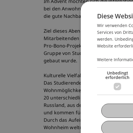
Im Advent möchten sich die internatio
bei den Anwohnern und Freunden des 
Diese Websi
die gute Nachbarschaft bedanken.
Wir verwenden Coo
Ziel dieses Abends mit Glühweinaussc
Services von Dritt
Mitarbeitenden sowie den Freunden die 
werden. Unbedingt
Website erforderl
Pro-Bono-Projekt, welches in der Pande
Gruppe von Studierenden des Masterp
Weitere Informati
gebaut wurde.
Unbedingt
Kulturelle Vielfalt mitten in Liechtenste
erforderlich
Das Studierendenwohnheim der Universi
Wohnmöglichkeiten für Studierende au
20 unterschiedlichen Ländern, darunter
Russland, aus der Türkei und aus der 
und kommen für ein bis zwei Semester 
Durch das Aufeinandertreffen der unte
Wohnheim weltoffen und facettenreich