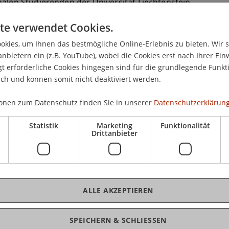
nalen Studierenden der Universität Liechtenstein
15.
Studentenwohnheims in Vaduz mit Glühwein für
Woh
te verwendet Cookies.
kies, um Ihnen das bestmögliche Online-Erlebnis zu bieten. Wir 
hank ist es, den Nachbarn, den Studierenden und
anbietern ein (z.B. YouTube), wobei die Cookies erst nach Ihrer Ein
neue Pergola vorzustellen. Die Pergola ist ein
 erforderliche Cookies hingegen sind für die grundlegende Funkti
K
ich und können somit nicht deaktiviert werden.
miezeit konzipiert worden ist, und von einer
rogramms Architektur im Herbst dieses Jahres
onen zum Datenschutz finden Sie in unserer
Datenschutzerklärung
Lic
Statistik
Marketing
Funktionalität
in
Drittanbieter
tät Liechtenstein bietet aktuell 53
s aller Welt. Derzeit wohnen Menschen aus über
 Albanien, Bulgarien, Deutschland, Mexiko, Polen,
Ukraine im Wohnheim. Einige sind Gaststudierende
ALLE AKZEPTIEREN
von Partneruniversitäten nach Liechtenstein.
rschiedlichsten Kulturen ist das Leben im
. Ein Austausch mit lokalen Studierenden wird
SPEICHERN & SCHLIESSEN