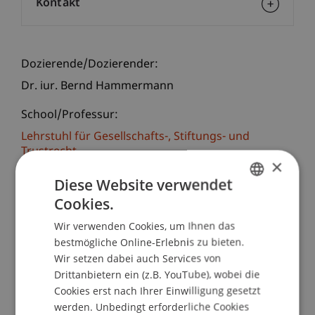
Kontakt
Dozierende/Dozierender:
Dr. iur. Bernd Hammermann
School/Professur:
Lehrstuhl für Gesellschafts-, Stiftungs- und
Trustrecht
×
Diese Website verwendet
Herr Dr. iur. Bernd Hammermann ist vom
Fürstentum Liechtenstein entsandter Richter des
Cookies.
GERMAN
EFTA-Gerichtshofs. Er wird im ersten Teil seines
Wir verwenden Cookies, um Ihnen das
ENGLISH
Vortrages einen grundlegenden Einblick in die
bestmögliche Online-Erlebnis zu bieten.
Arbeitsweise sowie die Methodik des
Wir setzen dabei auch Services von
Gerichtshofs geben. Hierauf aufbauend wird er
Drittanbietern ein (z.B. YouTube), wobei die
exemplarische Entscheidungen, unter anderem
Cookies erst nach Ihrer Einwilligung gesetzt
mit unmittelbarem Bezug auf Liechtenstein, im
werden. Unbedingt erforderliche Cookies