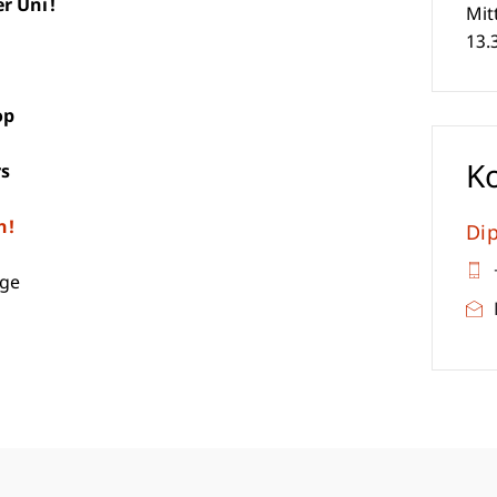
r Uni!
Mit
13.
op
K
s
n!
Dip
age