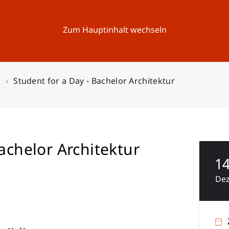
Forschung
Universität
Aktuelles
Zum Hauptinhalt wechseln
n
Student for a Day - Bachelor Architektur
Bachelor Architektur
1
De