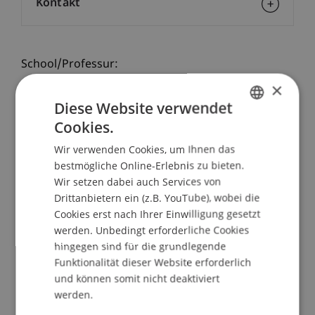
Kontakt
School/Professur:
×
Kommunikation und Marketing
Diese Website verwendet
Wir beraten dich - vor Ort und persönlich!
Cookies.
GERMAN
Wir verwenden Cookies, um Ihnen das
Bei unseren Infoabenden erhältst du alle
ENGLISH
bestmögliche Online-Erlebnis zu bieten.
grundlegenden Informationen zum Bachelor-
Wir setzen dabei auch Services von
oder Masterstudiengang deiner Wahl, unsere
Drittanbietern ein (z.B. YouTube), wobei die
Student Ambassadors geben dir Einblicke in das
Cookies erst nach Ihrer Einwilligung gesetzt
Studienleben und unsere Studiengangs- und
werden. Unbedingt erforderliche Cookies
Serviceteams beantworten all deine Fragen
hingegen sind für die grundlegende
individuell.
Funktionalität dieser Website erforderlich
und können somit nicht deaktiviert
ABLAUF Infoabend am Campus
werden.
Persönliche Beratung
durch die