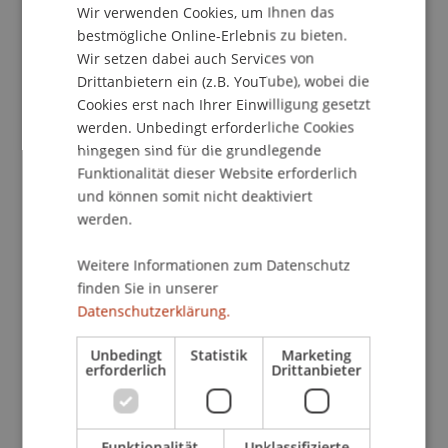
Kontakt
Wir verwenden Cookies, um Ihnen das
ENGLISH
bestmögliche Online-Erlebnis zu bieten.
Wir setzen dabei auch Services von
Drittanbietern ein (z.B. YouTube), wobei die
School/Professur:
Cookies erst nach Ihrer Einwilligung gesetzt
Kommunikation und Marketing
werden. Unbedingt erforderliche Cookies
hingegen sind für die grundlegende
Praxischeck - ein Schnuppertag an der Uni!
Funktionalität dieser Website erforderlich
und können somit nicht deaktiviert
Programm
werden.
Vorlesung
"Was ist Architektur?"
Weitere Informationen zum Datenschutz
Massgeschneiderter
Praxisworkshop
finden Sie in unserer
Tour
über den Unicampus
Datenschutzerklärung.
Stehlunch mit
Student Ambassadors
Unbedingt
Statistik
Marketing
Jetzt zum Student for a day anmelden!
erforderlich
Drittanbieter
Individuelle Gruppentermine auf Anfrage
Funktionalität
Unklassifizierte