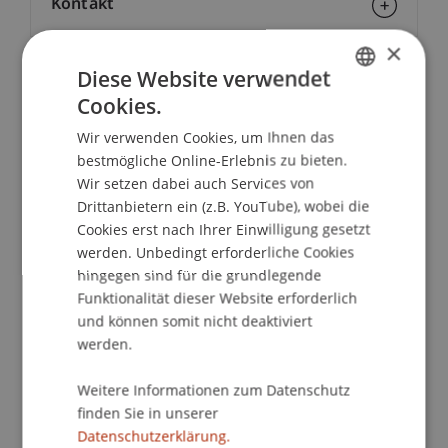
Kontakt
×
Diese Website verwendet
School/Professur:
Cookies.
GERMAN
Kommunikation und Marketing
Wir verwenden Cookies, um Ihnen das
ENGLISH
bestmögliche Online-Erlebnis zu bieten.
Bei unseren Bachelor Infoabenden erhältst du alle
Wir setzen dabei auch Services von
grundlegenden Informationen zum
Drittanbietern ein (z.B. YouTube), wobei die
Bachelorstudiengang deiner Wahl, unsere
Cookies erst nach Ihrer Einwilligung gesetzt
Student Ambassadors geben dir Einblicke in das
werden. Unbedingt erforderliche Cookies
Studienleben und unsere Studiengangsteams
hingegen sind für die grundlegende
beantworten all deine Fragen individuell. Mit dem
Funktionalität dieser Website erforderlich
Online Bachelor Infoabend kompakt von zu
und können somit nicht deaktiviert
Hause aus.
werden.
Weitere Informationen zum Datenschutz
20 min:
Präsentation Bachelorprogramm
finden Sie in unserer
Architektur
| mit Mag. arch. Cornelia Faisst,
Datenschutzerklärung.
Studiengangsleitung und Jasmin Kozlica, M.A.