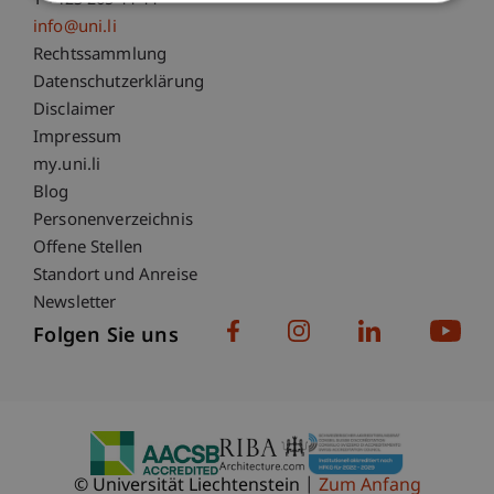
T +423 265 11 11
info@uni.li
Fußzeile Rechtliche Hinweise
Rechtssammlung
Datenschutzerklärung
Disclaimer
Impressum
Fußzeile Subdomain-Verzeichnis
my.uni.li
Blog
Personenverzeichnis
Offene Stellen
Standort und Anreise
Newsletter
Folgen Sie uns
© Universität Liechtenstein
Zum Anfang