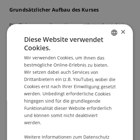
Grundsätzlicher Aufbau des Kurses
Die Zielsetzung dieses Kursangebotes besteht in
×
einer sehr praxisorientierten Vermittlung der
Diese Website verwendet
Programmiersprache VBA im
Cookies.
Tabellenkalkulationsprogramm Excel. Deshalb
GERMAN
werden zu Beginn die Grundlagen wie
Wir verwenden Cookies, um Ihnen das
ENGLISH
beispielsweise die Definition von Variablen,
bestmögliche Online-Erlebnis zu bieten.
Wir setzen dabei auch Services von
Schleifen und der Entwurf von
Drittanbietern ein (z.B. YouTube), wobei die
Nachrichtenfenstern besprochen und eingeübt.
Cookies erst nach Ihrer Einwilligung gesetzt
Ausserdem wird auf die intuitive Nutzung und
werden. Unbedingt erforderliche Cookies
Herleitung von VBA-Befehlen geachtet.
hingegen sind für die grundlegende
Funktionalität dieser Website erforderlich
Aufgrund der Praxisnähe legt der Kurs einen
und können somit nicht deaktiviert
besonderen Fokus auf Struktur und die Suche
werden.
von Fehlern innerhalb einer VBA-Routine. Die
Zielsetzung dieses Kursangebotes liegt darin,
Weitere Informationen zum Datenschutz