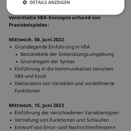
DETAILS ANZEIGEN
Vermittelte VBA-Konzepte anhand von
Praxisbeispielen:
Mittwoch, 08. Juni 2022
Grundlegende Einführung in VBA
Bestandteile der Entwicklungsumgebung
Grundregeln der Syntax
Einführung in die Kommunikation zwischen
VBA und Excel
Deklaration von Variablen und vordefinierte
Funktionen
Mittwoch, 15. Juni 2022
Einführung der verschiedenen Variablentypen
Vertiefung von Funktionen und Schlaufen
Entwurf von Error- und Nachrichtenfenstern