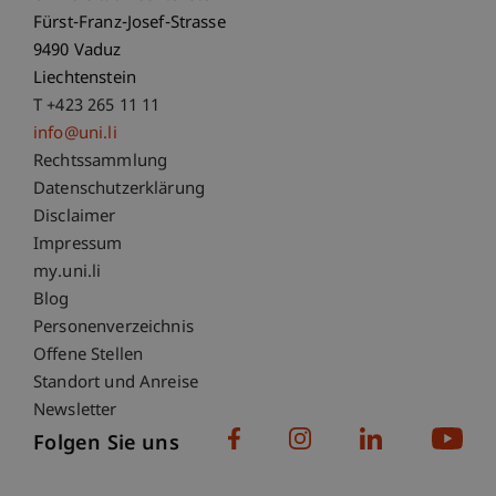
Fürst-Franz-Josef-Strasse
9490 Vaduz
Liechtenstein
T +423 265 11 11
info@uni.li
Fußzeile Rechtliche Hinweise
Rechtssammlung
Datenschutzerklärung
Disclaimer
Impressum
Fußzeile Subdomain-Verzeichnis
my.uni.li
Blog
Personenverzeichnis
Offene Stellen
Standort und Anreise
Newsletter
Folgen Sie uns