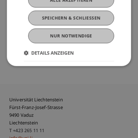
ALLE AKZEPTIEREN
Präsident des Universitätsrats
SPEICHERN & SCHLIESSEN
Im Anschluss
Gemeinsamer Ausklang mit Apéro.
NUR NOTWENDIGE
Der Festakt wird musikalisch umrahmt durch das
Duo Ivana Cetkovic (Violine) und Alexandr
DETAILS ANZEIGEN
Karakhanyan (Violoncello).
Universität Liechtenstein
Fürst-Franz-Josef-Strasse
9490 Vaduz
Liechtenstein
T +423 265 11 11