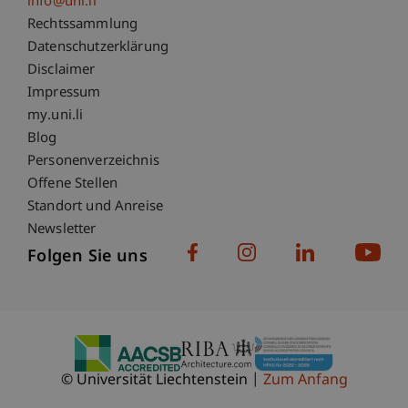
info@uni.li
Fußzeile Rechtliche Hinweise
Rechtssammlung
Datenschutzerklärung
Disclaimer
Impressum
Fußzeile Subdomain-Verzeichnis
my.uni.li
Blog
Personenverzeichnis
Offene Stellen
Standort und Anreise
Newsletter
Folgen Sie uns
© Universität Liechtenstein
Zum Anfang