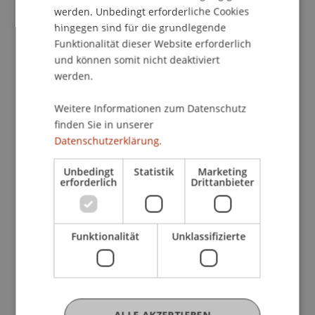
werden. Unbedingt erforderliche Cookies
wissenschaftliche Leistungen anzuerkennen und
hingegen sind für die grundlegende
Studierenden das Wort zu geben.
Funktionalität dieser Website erforderlich
und können somit nicht deaktiviert
Wir freuen uns, diesen Anlass mit Ihnen zu feiern
werden.
und Sie am Tag der offenen Tür zu begrüssen!
Weitere Informationen zum Datenschutz
PROGRAMM
finden Sie in unserer
Begrüssung: Mag. Markus Jäger, Rektor,
Datenschutzerklärung.
Universität Liechtenstein
Festrede: Ass.- Prof. Dr. Lindsay Blair Howe,
Unbedingt
Statistik
Marketing
erforderlich
Drittanbieter
Institut für Architektur und Raumentwicklung
Verleihung Ehrentitel "Doktorgrad
ehrenhalber (Dr. h.c.)"
Funktionalität
Unklassifizierte
Verleihung "Forschungspreis für
Nachwuchsforschende"
Rede der Studierendenvertretung (ULSV)
Verleihung der Lehrbefugnisse
Schlussworte: Dr. Klaus Tschütscher, LL.M.,