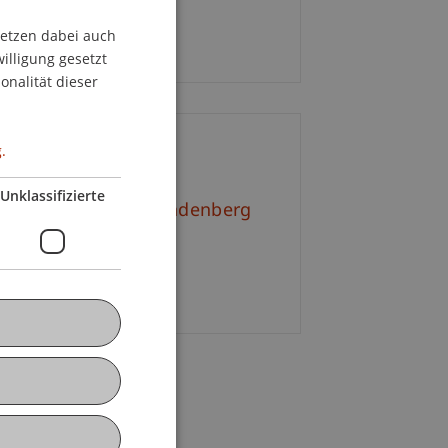
twoch, 08. Juni 2022
setzen dabei auch
GERMAN
00 bis 18.00 Uhr
willigung gesetzt
ENGLISH
onalität dieser
.
ontakt
Unklassifizierte
l.-Kult. Simone Brandenberg
+423 265 11 18
E-Mail