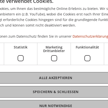
te verwendet Cookies.
nlich!
Mit
kies, um Ihnen das bestmögliche Online-Erlebnis zu bieten. Wir 
16.
ältst du alle grundlegenden Informationen zum
anbietern ein (z.B. YouTube), wobei die Cookies erst nach Ihrer Ein
ältst von unseren Student Ambassadors Einblicke
 erforderliche Cookies hingegen sind für die grundlegende Funkti
ich und können somit nicht deaktiviert werden.
engangsteams beantworten all deine Fragen
pus persönlich und vor Ort.
onen zum Datenschutz finden Sie in unserer
Datenschutzerklärung
K
mpus
Statistik
Marketing
Funktionalität
tudiengangsteams der Bachelorprogramme
Dip
Drittanbieter
slehre)
erbung
und Wohnen
dors
ALLE AKZEPTIEREN
 vorbeischauen.
SPEICHERN & SCHLIESSEN
NUR NOTWENDIGE