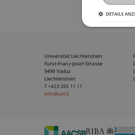
DETAILS ANZ
Universität Liechtenstein
Fürst-Franz-Josef-Strasse
9490 Vaduz
Liechtenstein
T +423 265 11 11
info@uni.li